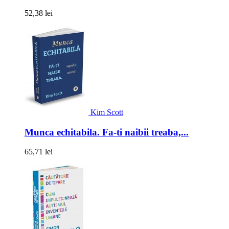
52,38 lei
Kim Scott
Munca echitabila. Fa-ti naibii treaba,...
65,71 lei