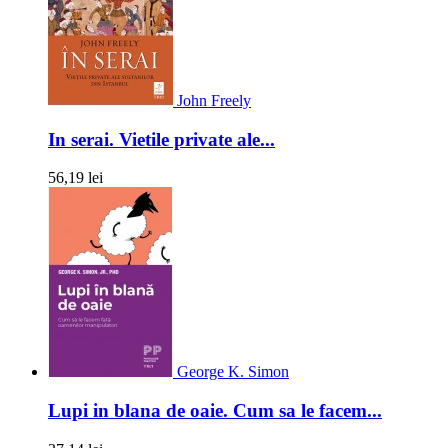
John Freely
In serai. Vietile private ale...
56,19 lei
George K. Simon
Lupi in blana de oaie. Cum sa le facem...