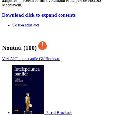
adaptarea in aceeasi forma a volumului Principele de Niccolò
Machiavelli.
Download
click to expand contents
Ce te-a adus aici
Noutati (100)
Vezi AICI toate cartile GiftBooks.ro
Pascal Bruckner