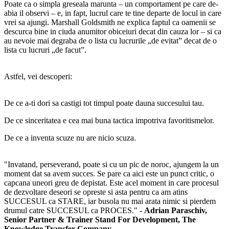
Poate ca o simpla greseala marunta – un comportament pe care de-
abia il observi – e, in fapt, lucrul care te tine departe de locul in care
vrei sa ajungi. Marshall Goldsmith ne explica faptul ca oamenii se
descurca bine in ciuda anumitor obiceiuri decat din cauza lor – si ca
au nevoie mai degraba de o lista cu lucrurile „de evitat” decat de o
lista cu lucruri „de facut”.
Astfel, vei descoperi:
De ce a-ti dori sa castigi tot timpul poate dauna succesului tau.
De ce sinceritatea e cea mai buna tactica impotriva favoritismelor.
De ce a inventa scuze nu are nicio scuza.
"Invatand, perseverand, poate si cu un pic de noroc, ajungem la un
moment dat sa avem succes. Se pare ca aici este un punct critic, o
capcana uneori greu de depistat. Este acel moment in care procesul
de dezvoltare deseori se opreste si asta pentru ca am atins
SUCCESUL ca STARE, iar busola nu mai arata nimic si pierdem
drumul catre SUCCESUL ca PROCES." -
Adrian Paraschiv,
Senior Partner & Trainer Stand For Development, The
Knowledge Transfer Company