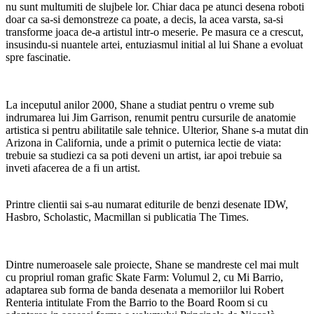
nu sunt multumiti de slujbele lor. Chiar daca pe atunci desena roboti
doar ca sa-si demonstreze ca poate, a decis, la acea varsta, sa-si
transforme joaca de-a artistul intr-o meserie. Pe masura ce a crescut,
insusindu-si nuantele artei, entuziasmul initial al lui Shane a evoluat
spre fascinatie.
La inceputul anilor 2000, Shane a studiat pentru o vreme sub
indrumarea lui Jim Garrison, renumit pentru cursurile de anatomie
artistica si pentru abilitatile sale tehnice. Ulterior, Shane s-a mutat din
Arizona in California, unde a primit o puternica lectie de viata:
trebuie sa studiezi ca sa poti deveni un artist, iar apoi trebuie sa
inveti afacerea de a fi un artist.
Printre clientii sai s-au numarat editurile de benzi desenate IDW,
Hasbro, Scholastic, Macmillan si publicatia The Times.
Dintre numeroasele sale proiecte, Shane se mandreste cel mai mult
cu propriul roman grafic Skate Farm: Volumul 2, cu Mi Barrio,
adaptarea sub forma de banda desenata a memoriilor lui Robert
Renteria intitulate From the Barrio to the Board Room si cu