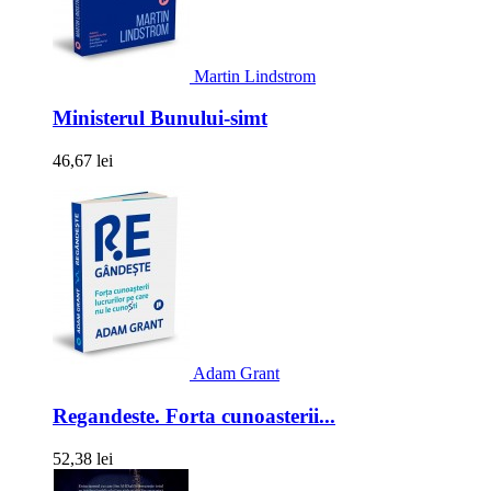
Martin Lindstrom
Ministerul Bunului-simt
46,67 lei
Adam Grant
Regandeste. Forta cunoasterii...
52,38 lei