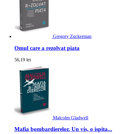
Gregory Zuckerman
Omul care a rezolvat piata
56,19 lei
Malcolm Gladwell
Mafia bombardierelor. Un vis, o ispita...