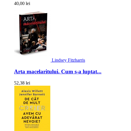
40,00 lei
Lindsey Fitzharris
Arta macelaritului. Cum s-a luptat...
52,38 lei