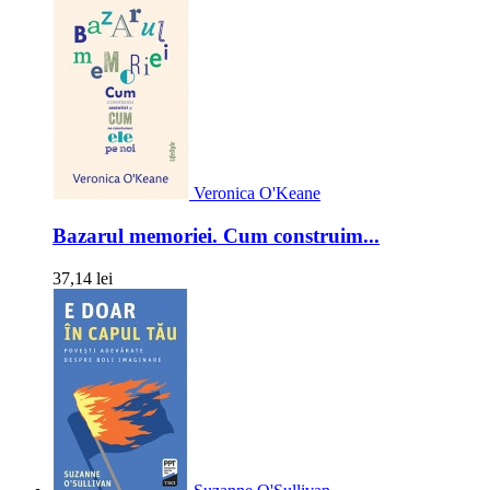
Veronica O'Keane
Bazarul memoriei. Cum construim...
37,14 lei