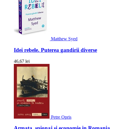
Matthew Syed
Idei rebele. Puterea gandirii diverse
46,67 lei
Petre Opris
Armata, spionaj si economie in Romania...