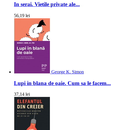
In serai. Vietile private ale...
56,19 lei
George K. Simon
Lupi in blana de oaie. Cum sa le facem...
37,14 lei