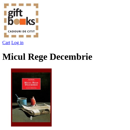
Cart
Log in
Micul Rege Decembrie