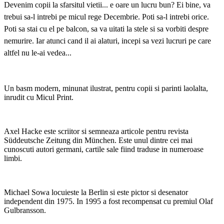
Devenim copii la sfarsitul vietii... e oare un lucru bun? Ei bine, va
trebui sa-l intrebi pe micul rege Decembrie. Poti sa-l intrebi orice.
Poti sa stai cu el pe balcon, sa va uitati la stele si sa vorbiti despre
nemurire. Iar atunci cand il ai alaturi, incepi sa vezi lucruri pe care
altfel nu le-ai vedea...
Un basm modern, minunat ilustrat, pentru copii si parinti laolalta,
inrudit cu Micul Print.
Axel Hacke este scriitor si semneaza articole pentru revista
Süddeutsche Zeitung din München. Este unul dintre cei mai
cunoscuti autori germani, cartile sale fiind traduse in numeroase
limbi.
Michael Sowa locuieste la Berlin si este pictor si desenator
independent din 1975. In 1995 a fost recompensat cu premiul Olaf
Gulbransson.