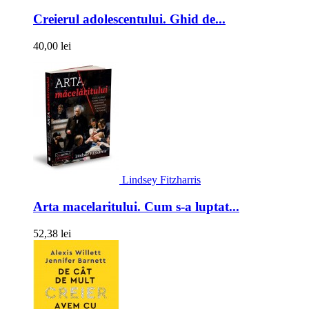
Creierul adolescentului. Ghid de...
40,00 lei
Lindsey Fitzharris
Arta macelaritului. Cum s-a luptat...
52,38 lei