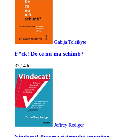
Gabija Toleikyte
F*ck! De ce nu ma schimb?
37,14 lei
Jeffrey Rediger
Vindecat! Puterea sistemului imunitar...