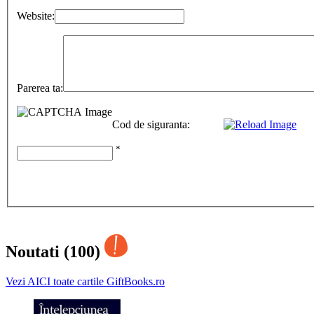
Website:
Parerea ta:
Cod de siguranta:
*
Noutati (100)
Vezi AICI toate cartile GiftBooks.ro