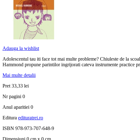
Adauga la wishlist
Adolescentul tau iti face tot mai multe probleme? Chiuleste de la scoa
Hammond propune parintilor ingrijorati cateva instrumente practice pri
Mai multe detalii
Pret
33,33 lei
Nr pagini
0
Anul aparitiei
0
Editura
edituratrei.ro
ISBN
978-973-707-648-9
Dimensiuni
0 cm x 0 cm