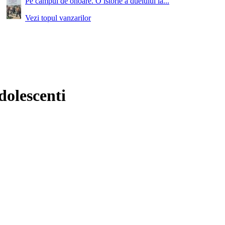
Pe campul de onoare. O istorie a duelului la...
Vezi topul vanzarilor
dolescenti