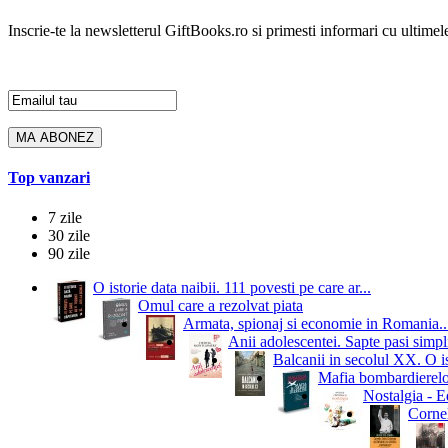
Inscrie-te la newsletterul GiftBooks.ro si primesti informari cu ultimele
Top vanzari
7 zile
30 zile
90 zile
O istorie data naibii. 111 povesti pe care ar...
Omul care a rezolvat piata
Armata, spionaj si economie in Romania..
Anii adolescentei. Sapte pasi simpli
Balcanii in secolul XX. O i
Mafia bombardierelor.
Nostalgia - Ed
Cornel