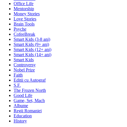
Office Life
Mentorship
Money Stories
Love Stories
Brain Tools
Psyche
CofeeBreak
Smart Kids (3-8 ani)
Smart Kids (9+ ani)
Smart Kids (12+ ani)
Smart Kids (14+ ani)
Smart Kids
Controversy
Nobel Prize
Faith
Editii cu Autograf
S.F.
The Frozen North
Good Life
Game, Set, Mach
Albume
Regii Romaniei
Education
History