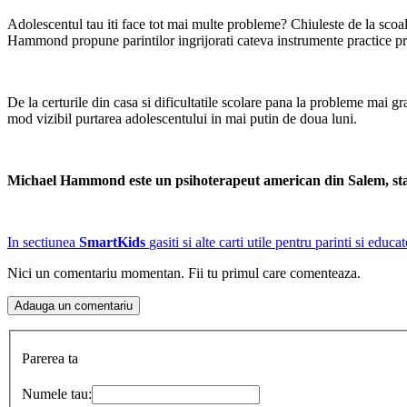
Adolescentul tau iti face tot mai multe probleme? Chiuleste de la scoa
Hammond propune parintilor ingrijorati cateva instrumente practice pri
De la certurile din casa si dificultatile scolare pana la probleme mai
mod vizibil purtarea adolescentului in mai putin de doua luni.
Michael Hammond este un psihoterapeut american din Salem, statul
In sectiunea
SmartKids
gasiti si alte carti utile pentru parinti si educ
Nici un comentariu momentan. Fii tu primul care comenteaza.
Parerea ta
Numele tau: