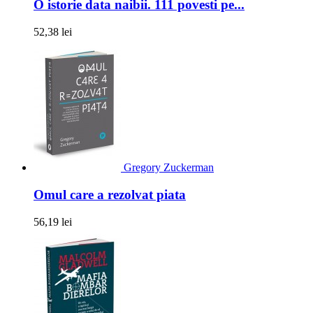
O istorie data naibii. 111 povesti pe...
52,38 lei
Gregory Zuckerman
Omul care a rezolvat piata
56,19 lei