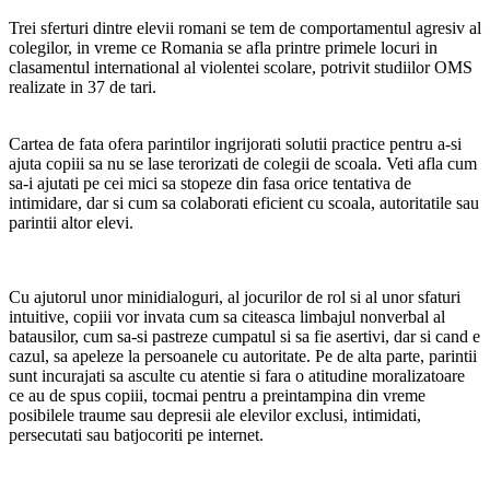
Trei sferturi dintre elevii romani se tem de comportamentul agresiv al
colegilor, in vreme ce Romania se afla printre primele locuri in
clasamentul international al violentei scolare, potrivit studiilor OMS
realizate in 37 de tari.
Cartea de fata ofera parintilor ingrijorati solutii practice pentru a-si
ajuta copiii sa nu se lase terorizati de colegii de scoala. Veti afla cum
sa-i ajutati pe cei mici sa stopeze din fasa orice tentativa de
intimidare, dar si cum sa colaborati eficient cu scoala, autoritatile sau
parintii altor elevi.
Cu ajutorul unor minidialoguri, al jocurilor de rol si al unor sfaturi
intuitive, copiii vor invata cum sa citeasca limbajul nonverbal al
batausilor, cum sa-si pastreze cumpatul si sa fie asertivi, dar si cand e
cazul, sa apeleze la persoanele cu autoritate. Pe de alta parte, parintii
sunt incurajati sa asculte cu atentie si fara o atitudine moralizatoare
ce au de spus copiii, tocmai pentru a preintampina din vreme
posibilele traume sau depresii ale elevilor exclusi, intimidati,
persecutati sau batjocoriti pe internet.