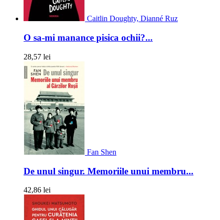
Caitlin Doughty, Dianné Ruz
O sa-mi manance pisica ochii?...
28,57 lei
Fan Shen
De unul singur. Memoriile unui membru...
42,86 lei