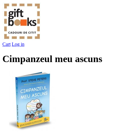
Cart
Log in
Cimpanzeul meu ascuns