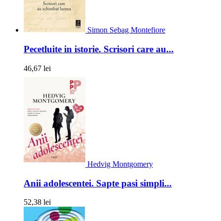
Simon Sebag Montefiore
Pecetluite in istorie. Scrisori care au...
46,67 lei
Hedvig Montgomery
Anii adolescentei. Sapte pasi simpli...
52,38 lei