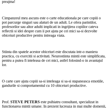
preajma!
Cimpanzeul meu ascuns este o carte educationala pe care copiii o
pot parcurge singuri sau alaturi de un adult. Le ofera parintilor,
profesorilor sau altor adulti implicati in ingrijirea copiilor cateva
reflectii si idei despre cum ii pot ajuta pe cei mici sa-si dezvolte
obiceiuri productive pentru intreaga viata.
Stiinta din spatele acestor obiceiuri este discutata intr-o maniera
practica, cu exercitii si activitati. Neurostiinta mintii este simplificata,
pentru a putea fi inteleasa de cei mici, astfel folosind-o in avantajul
lor.
O carte care ajuta copiii sa-si inteleaga si sa-si stapaneasca emotiile,
gandurile si comportamentul cu 10 obiceiuri productive.
Prof.
STEVE PETERS
este psihiatru consultant, specializat in
functionarea mintii umane. In prezent lucreaza in mai multe domenii,