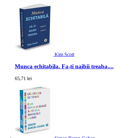
Kim Scott
Munca echitabila. Fa-ti naibii treaba,...
65,71 lei