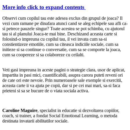
More info
click to expand contents
Observi cum copilul tau este adesea exclus din grupul de joaca? Il
vezi cum ramane pe dinafara atunci cand se aleg echipele sau afli ca-
si petrece pauzele singur? Toate acestea se pot schimba, cu ajutorul
tau si al planului Joaca-te mai bine. Deschizand aceasta carte si
folosind-o impreuna cu copilul tau, il vei invata cum sa-si
constientizeze emotiile, cum sa citeasca indiciile sociale, cum sa
initieze si sa continue o conversatie, cum sa se comporte la joaca,
cum sa coopereze si sa colaboreze cu ceilalti.
Veti gasi impreuna in aceste pagini o strategie clara, usor de aplicat,
impartita in pasi mici, cuantificabili, asupra carora puteti reveni ori
de cate ori este nevoie. Prin numeroasele sale exemple si exercitii,
aceasta carte ii va ajuta pe copii, dar si pe cei mai mari, sa-si faca
prieteni si sa se bucure de o viata sociala activa.
Caroline Maguire
, specialist in educatie si dezvoltarea copiilor,
coach, si trainer, a fondat Social Emotional Learning, o metoda
destinata invatarii abilitatilor sociale.