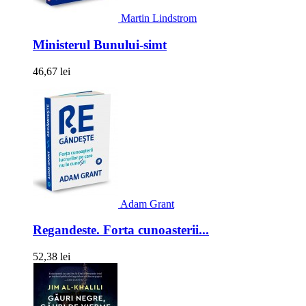
Martin Lindstrom
Ministerul Bunului-simt
46,67 lei
Adam Grant
Regandeste. Forta cunoasterii...
52,38 lei