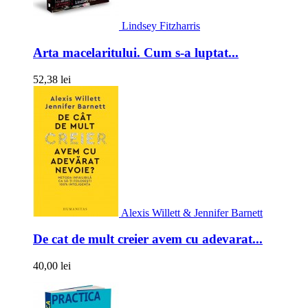
Lindsey Fitzharris
Arta macelaritului. Cum s-a luptat...
52,38 lei
Alexis Willett & Jennifer Barnett
De cat de mult creier avem cu adevarat...
40,00 lei