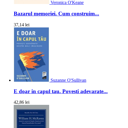
Veronica O'Keane
Bazarul memoriei. Cum construim...
37,14 lei
Suzanne O'Sullivan
E doar in capul tau. Povesti adevarate...
42,86 lei