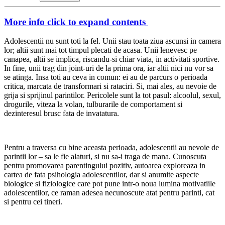
More info
click to expand contents
Adolescentii nu sunt toti la fel. Unii stau toata ziua ascunsi in camera
lor; altii sunt mai tot timpul plecati de acasa. Unii lenevesc pe
canapea, altii se implica, riscandu-si chiar viata, in activitati sportive.
In fine, unii trag din joint-uri de la prima ora, iar altii nici nu vor sa
se atinga. Insa toti au ceva in comun: ei au de parcurs o perioada
critica, marcata de transformari si rataciri. Si, mai ales, au nevoie de
grija si sprijinul parintilor. Pericolele sunt la tot pasul: alcoolul, sexul,
drogurile, viteza la volan, tulburarile de comportament si
dezinteresul brusc fata de invatatura.
Pentru a traversa cu bine aceasta perioada, adolescentii au nevoie de
parintii lor – sa le fie alaturi, si nu sa-i traga de mana. Cunoscuta
pentru promovarea parentingului pozitiv, autoarea exploreaza in
cartea de fata psihologia adoles­centilor, dar si anumite aspecte
biologice si fiziologice care pot pune intr-o noua lumina motivatiile
adolescentilor, ce raman adesea necunoscute atat pentru parinti, cat
si pentru cei tineri.