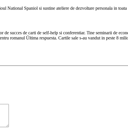
l National Spaniol si sustine ateliere de dezvoltare personala in toata
tor de succes de carti de self-help si conferentiar. Tine seminarii de e
entru romanul Última respuesta. Cartile sale s-au vandut in peste 8 mil