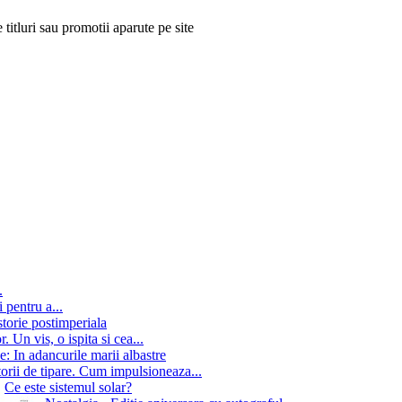
 titluri sau promotii aparute pe site
.
 pentru a...
storie postimperiala
 Un vis, o ispita si cea...
e: In adancurile marii albastre
orii de tipare. Cum impulsioneaza...
Ce este sistemul solar?