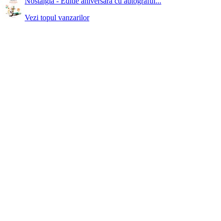
Nostalgia - Editie aniversara cu autograful...
Vezi topul vanzarilor