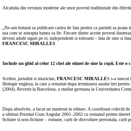
Alcatuita din versiuni moderne ale unor povesti traditionale din diferite
„Ne-am hotarat sa publicam cartea de fata pentru ca parintii sa poata imp
asa cum se asteapta lumea sa fie. Fiecare dintre aceste povesti ilustreaz
deveni adulti siguri pe ei, independenti si toleranti – fata de sine si 
FRANCESC MIRALLES
Include un ghid al celor 12 chei ale stimei de sine la copii. Este o
Scriitor, jurnalist si muzician,
FRANCESC MIRALLE
S s-a nascut 
filologie engleza, la care a renuntat dupa terminarea anului trei pentru 
(2004). Revenit la Barcelona, a studiat germana la Universitatea Centr
Dupa absolvire, a facut un masterat in editare. A coordonat colectii 
a obtinut Premiul Gran Angular 2001–2002 cu romanul pentru tineret Un 
fictiune si non-fictiune – romane, carti de dezvoltare personala, carti pe