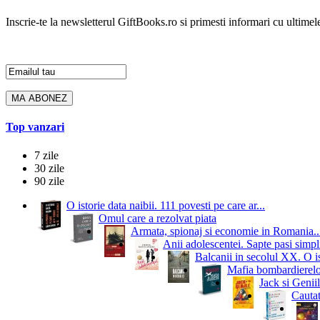
Inscrie-te la newsletterul GiftBooks.ro si primesti informari cu ultimele
Top vanzari
7 zile
30 zile
90 zile
O istorie data naibii. 111 povesti pe care ar...
Omul care a rezolvat piata
Armata, spionaj si economie in Romania..
Anii adolescentei. Sapte pasi simpli
Balcanii in secolul XX. O i
Mafia bombardierelor.
Jack si Geniil
Cautat