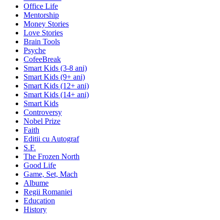
Office Life
Mentorship
Money Stories
Love Stories
Brain Tools
Psyche
CofeeBreak
Smart Kids (3-8 ani)
Smart Kids (9+ ani)
Smart Kids (12+ ani)
Smart Kids (14+ ani)
Smart Kids
Controversy
Nobel Prize
Faith
Editii cu Autograf
S.F.
The Frozen North
Good Life
Game, Set, Mach
Albume
Regii Romaniei
Education
History