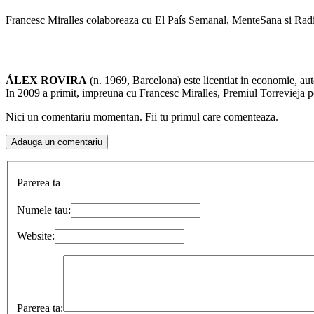
Francesc Miralles colaboreaza cu El País Semanal, MenteSana si Radiou
ÁLEX ROVIRA
(n. 1969, Barcelona) este licentiat in economie, au
In 2009 a primit, impreuna cu Francesc Miralles, Premiul Torrevieja p
Nici un comentariu momentan. Fii tu primul care comenteaza.
Parerea ta
Numele tau:
Website:
Parerea ta: