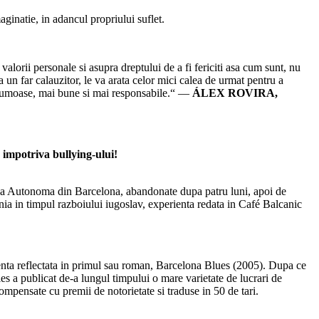
aginatie, in adancul propriului suflet.
valorii personale si asupra dreptului de a fi fericiti asa cum sunt, nu
a un far calauzitor, le va arata celor mici calea de urmat pentru a
ai frumoase, mai bune si mai responsabile.“ —
ÁLEX ROVIRA,
e impotriva bullying-ului!
atea Autonoma din Barcelona, abandonate dupa patru luni, apoi de
venia in timpul razboiului iugoslav, experienta redata in Café Balcanic
ienta reflectata in primul sau roman, Barcelona Blues (2005). Dupa ce
s a publicat de-a lungul timpului o mare varietate de lucrari de
ecompensate cu premii de notorietate si traduse in 50 de tari.