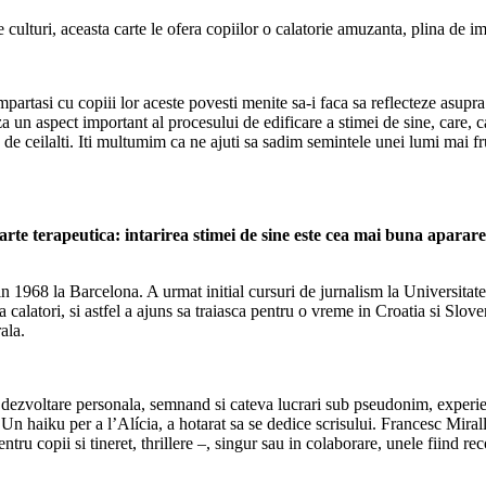
 culturi, aceasta carte le ofera copiilor o calatorie amuzanta, plina de im
artasi cu copiii lor aceste povesti menite sa-i faca sa reflecteze asupra 
a un aspect important al procesului de edificare a stimei de sine, care, c
fata de ceilalti. Iti multumim ca ne ajuti sa sadim semintele unei lumi m
 carte terapeutica: intarirea stimei de sine este cea mai buna aparar
in 1968 la Barcelona. A urmat initial cursuri de jurnalism la Universit
a calatori, si astfel a ajuns sa traiasca pentru o vreme in Croatia si Slo
ala.
de dezvoltare personala, semnand si cateva lucrari sub pseudonim, exper
haiku per a l’Alícia, a hotarat sa se dedice scrisului. Francesc Miralle
ntru copii si tineret, thrillere –, singur sau in colaborare, unele fiind r