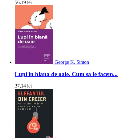
56,19 lei
George K. Simon
Lupi in blana de oaie. Cum sa le facem...
37,14 lei