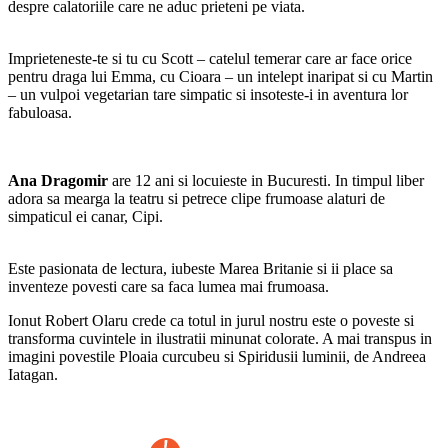
despre calatoriile care ne aduc prieteni pe viata.
Imprieteneste-te si tu cu Scott – catelul temerar care ar face orice
pentru draga lui Emma, cu Cioara – un intelept inaripat si cu Martin
– un vulpoi vegetarian tare simpatic si insoteste-i in aventura lor
fabuloasa.
Ana Dragomir
are 12 ani si locuieste in Bucuresti. In timpul liber
adora sa mearga la teatru si petrece clipe frumoase alaturi de
simpaticul ei canar, Cipi.
Este pasionata de lectura, iubeste Marea Britanie si ii place sa
inventeze povesti care sa faca lumea mai frumoasa.
Ionut Robert Olaru crede ca totul in jurul nostru este o poveste si
transforma cuvintele in ilustratii minunat colorate. A mai transpus in
imagini povestile Ploaia curcubeu si Spiridusii luminii, de Andreea
Iatagan.