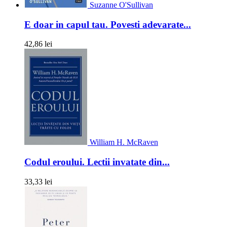
Suzanne O'Sullivan
E doar in capul tau. Povesti adevarate...
42,86 lei
William H. McRaven
Codul eroului. Lectii invatate din...
33,33 lei