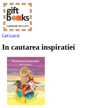
Cart
Log in
In cautarea inspiratiei