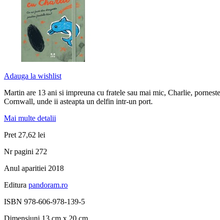
Adauga la wishlist
Martin are 13 ani si impreuna cu fratele sau mai mic, Charlie, porneste
Cornwall, unde ii asteapta un delfin intr-un port.
Mai multe detalii
Pret
27,62 lei
Nr pagini
272
Anul aparitiei
2018
Editura
pandoram.ro
ISBN
978-606-978-139-5
Dimensiuni
13 cm x 20 cm