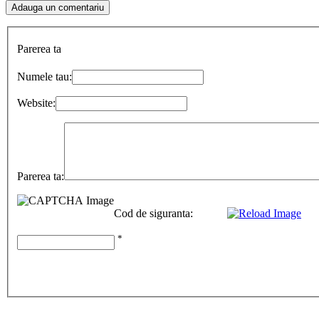
Parerea ta
Numele tau:
Website:
Parerea ta:
Cod de siguranta:
*