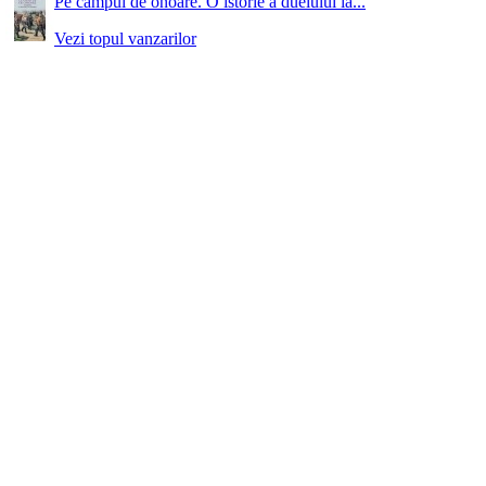
Pe campul de onoare. O istorie a duelului la...
Vezi topul vanzarilor