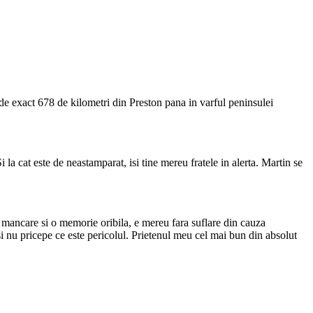
 de exact 678 de kilometri din Preston pana in varful peninsulei
 la cat este de neastamparat, isi tine mereu fratele in alerta. Martin se
 mancare si o memorie oribila, e mereu fara suflare din cauza
si nu pricepe ce este pericolul. Prietenul meu cel mai bun din absolut