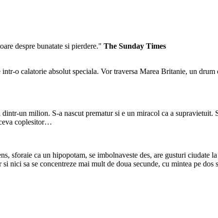
are despre bunatate si pierdere."
The Sunday Times
 intr-o calatorie absolut speciala. Vor traversa Marea Britanie, un drum
 dintr-un milion. S-a nascut prematur si e un miracol ca a supravietuit. Si
a ceva coplesitor…
s, sforaie ca un hipopotam, se imbolnaveste des, are gusturi ciudate la
gur si nici sa se concentreze mai mult de doua secunde, cu mintea pe dos 