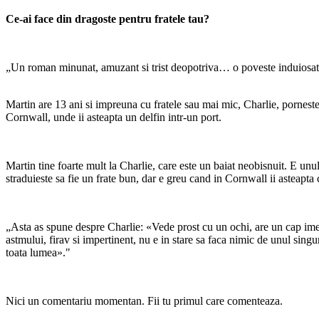
Ce-ai face din dragoste pentru fratele tau?
„Un roman minunat, amuzant si trist deopotriva… o poveste induiosato
Martin are 13 ani si impreuna cu fratele sau mai mic, Charlie, porneste
Cornwall, unde ii asteapta un delfin intr-un port.
Martin tine foarte mult la Charlie, care este un baiat neobisnuit. E unul
straduieste sa fie un frate bun, dar e greu cand in Cornwall ii asteapt
„Asta as spune despre Charlie: «Vede prost cu un ochi, are un cap imen
astmului, firav si impertinent, nu e in stare sa faca nimic de unul sin
toata lumea»."
Nici un comentariu momentan. Fii tu primul care comenteaza.