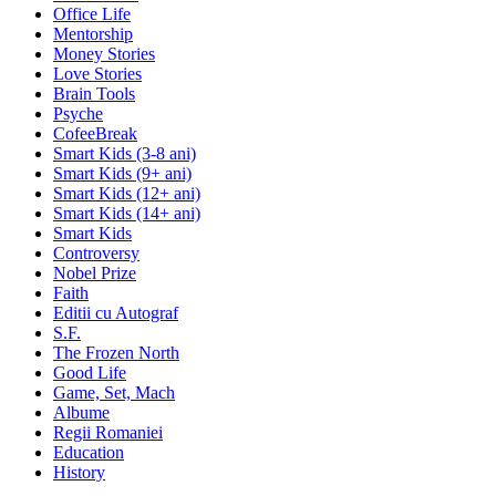
Office Life
Mentorship
Money Stories
Love Stories
Brain Tools
Psyche
CofeeBreak
Smart Kids (3-8 ani)
Smart Kids (9+ ani)
Smart Kids (12+ ani)
Smart Kids (14+ ani)
Smart Kids
Controversy
Nobel Prize
Faith
Editii cu Autograf
S.F.
The Frozen North
Good Life
Game, Set, Mach
Albume
Regii Romaniei
Education
History