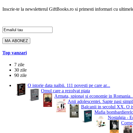
Inscrie-te la newsletterul GiftBooks.ro si primesti informari cu ultimele
Top vanzari
7 zile
30 zile
90 zile
O istorie data naibii. 111 povesti pe care ar...
Omul care a rezolvat piata
Armata, spionaj si economie in Romania..
Anii adolescentei. Sapte pasi simpli
Balcanii in secolul XX. O i
Mafia bombardierelor.
Nostalgia - Ed
Cornel