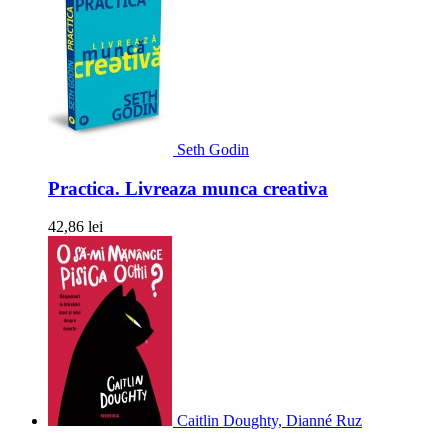
Seth Godin
Practica. Livreaza munca creativa
42,86 lei
Caitlin Doughty, Dianné Ruz