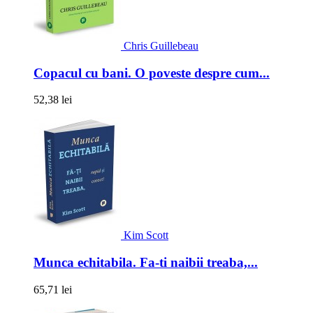
Chris Guillebeau
Copacul cu bani. O poveste despre cum...
52,38 lei
Kim Scott
Munca echitabila. Fa-ti naibii treaba,...
65,71 lei