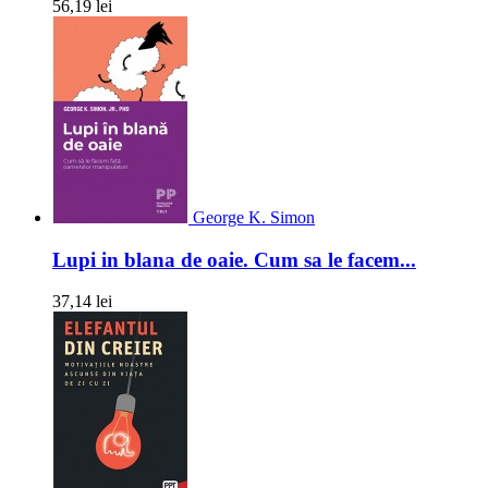
56,19 lei
George K. Simon
Lupi in blana de oaie. Cum sa le facem...
37,14 lei