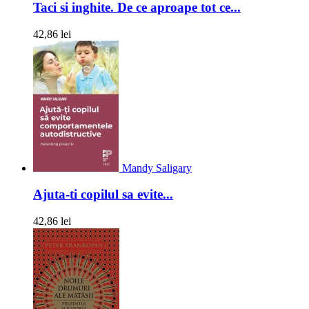
Taci si inghite. De ce aproape tot ce...
42,86 lei
Mandy Saligary
Ajuta-ti copilul sa evite...
42,86 lei