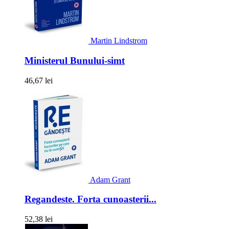
Martin Lindstrom
Ministerul Bunului-simt
46,67 lei
Adam Grant
Regandeste. Forta cunoasterii...
52,38 lei