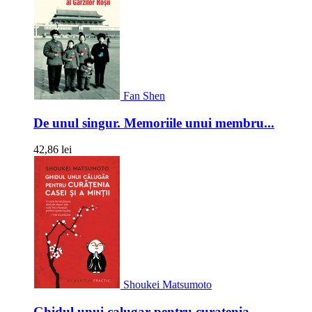
Fan Shen
De unul singur. Memoriile unui membru...
42,86 lei
Shoukei Matsumoto
Ghidul unui calugar pentru curatenia...