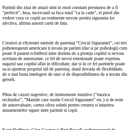
Parintii din ziua de astazi simt in mod constant presiunea de a fi
”perfecti”. Insa, incercand sa faca totul ”ca la carte”, ei pierd din
vedere ceea ce copiii au realmente nevoie pentru siguranta lor
afectiva, afirma autorii cartii de fata.
Creatori ai eficientei metode de parentaj ”Cercul Sigurantei”, cei trei
psihoterapeuti americani ii invata pe parinti (dar si pe psihologi) cum
poate fi pastrat echilibrul intre dorinta de a proteja copilul si nevoia
acestuia de autonomie, ce fel de nevoi emotionale poate exprima
sugarul sau copilul aflat in dificultate, dar si in ce fel parintele poate
sa-si ajusteze propriul stil de parentaj, dand dovada de flexibilitate,
de o mai buna intelegere de sine si de disponibilitatea de a invata din
greseli.
Plina de cazuri sugestive, de instrumente intuitive (”muzica
rechinilor”, ”Mainile care sustin Cercul Sigurantei” etc.) si de teste
de autoevaluare, cartea ofera solutii pentru crearea si intarirea
atasamentelor sigure intre parintii si copii.
Kent Hoffman, Glen Cooper si Bert Powell, psihoterapeuti de