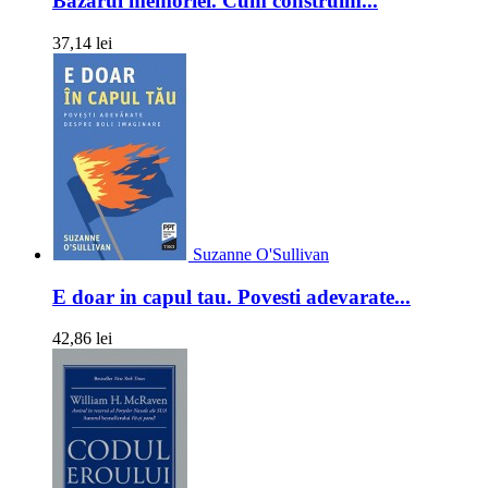
Bazarul memoriei. Cum construim...
37,14 lei
Suzanne O'Sullivan
E doar in capul tau. Povesti adevarate...
42,86 lei