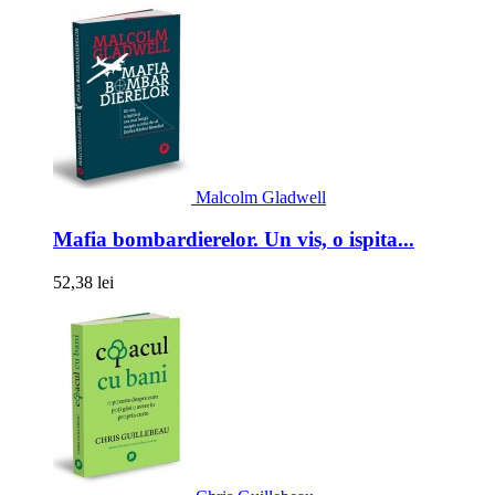
Malcolm Gladwell
Mafia bombardierelor. Un vis, o ispita...
52,38 lei