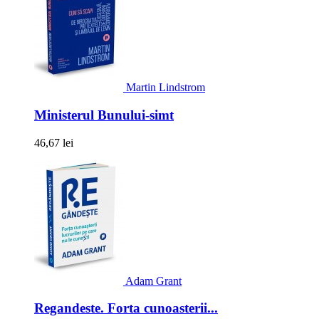
Martin Lindstrom
Ministerul Bunului-simt
46,67 lei
Adam Grant
Regandeste. Forta cunoasterii...