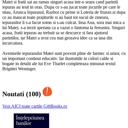
Matei si fratii sai au ramas singuri acasa intr-o seara cand parintii
iepuras au iesit in oras. Dupa ce s-au jucat toate jocurile pe care le
stiau, Arunca Iepurasul, Razboi cu perne si Loteria de frunze,si dupa
ce au mancat toate prajiturile si au baut tot sucul de zmeura,
iepurasilor li s-a facut somn si s-au culcat. Insa Ana, sora mai mica a
lui Matei, s-a trezit speriata ca a vazut o fantoma la fereastra. Singuri
acasa, fratii iepuras au trebuit sa se descurce si fara ajutorul
parintilor, iar Matei a avut cea mai grozava idee ca sa iasa din
incurcatura.
Aventurile iepurasului Matei sunt povesti pline de farmec si umor, cu
un important continut educativ. Iar ilustratiile in culori calde si
bogate in detalii ale lui Eve Tharlet completeaza minunat textul
Brigittei Weninger.
Noutati (100)
Vezi AICI toate cartile GiftBooks.ro