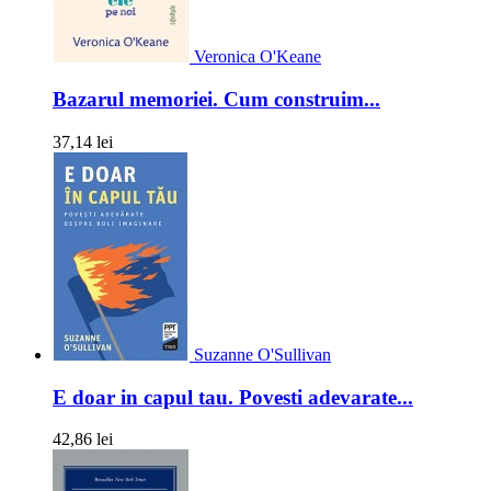
Veronica O'Keane
Bazarul memoriei. Cum construim...
37,14 lei
Suzanne O'Sullivan
E doar in capul tau. Povesti adevarate...
42,86 lei