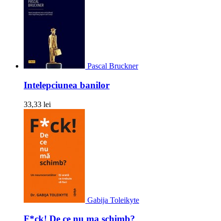
Pascal Bruckner
Intelepciunea banilor
33,33 lei
Gabija Toleikyte
F*ck! De ce nu ma schimb?