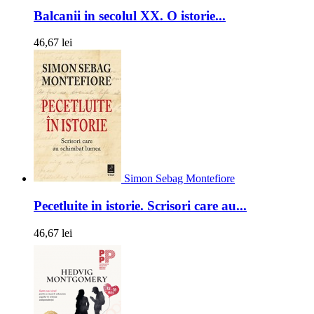
Balcanii in secolul XX. O istorie...
46,67 lei
Simon Sebag Montefiore
Pecetluite in istorie. Scrisori care au...
46,67 lei