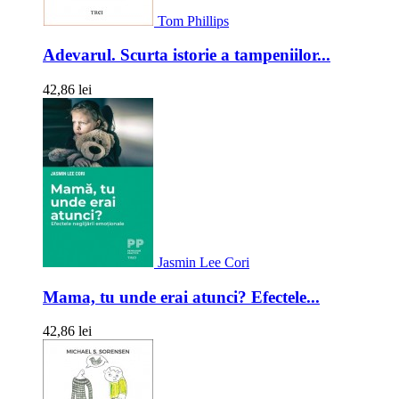
Tom Phillips
Adevarul. Scurta istorie a tampeniilor...
42,86 lei
Jasmin Lee Cori
Mama, tu unde erai atunci? Efectele...
42,86 lei