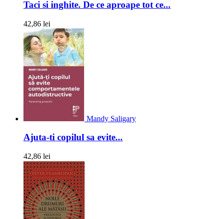
Taci si inghite. De ce aproape tot ce...
42,86 lei
Mandy Saligary
Ajuta-ti copilul sa evite...
42,86 lei