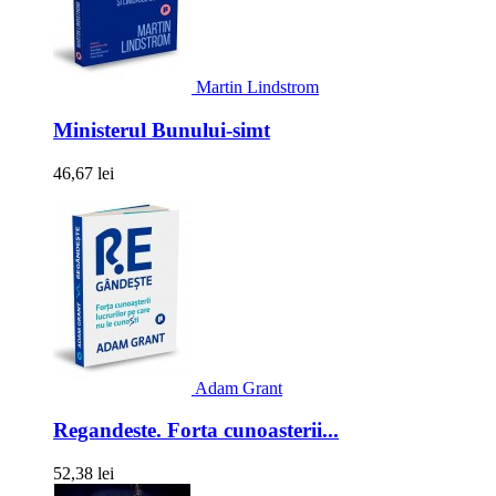
Martin Lindstrom
Ministerul Bunului-simt
46,67 lei
Adam Grant
Regandeste. Forta cunoasterii...
52,38 lei