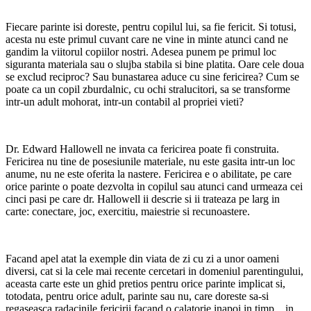
Fiecare parinte isi doreste, pentru copilul lui, sa fie fericit. Si totusi,
acesta nu este primul cuvant care ne vine in minte atunci cand ne
gandim la viitorul copiilor nostri. Adesea punem pe primul loc
siguranta materiala sau o slujba stabila si bine platita. Oare cele doua
se exclud reciproc? Sau bunastarea aduce cu sine fericirea? Cum se
poate ca un copil zburdalnic, cu ochi stralucitori, sa se transforme
intr-un adult mohorat, intr-un contabil al propriei vieti?
Dr. Edward Hallowell ne invata ca fericirea poate fi construita.
Fericirea nu tine de posesiunile materiale, nu este gasita intr-un loc
anume, nu ne este oferita la nastere. Fericirea e o abilitate, pe care
orice parinte o poate dezvolta in copilul sau atunci cand urmeaza cei
cinci pasi pe care dr. Hallowell ii descrie si ii trateaza pe larg in
carte: conectare, joc, exercitiu, maiestrie si recunoastere.
Facand apel atat la exemple din viata de zi cu zi a unor oameni
diversi, cat si la cele mai recente cercetari in domeniul parentingului,
aceasta carte este un ghid pretios pentru orice parinte implicat si,
totodata, pentru orice adult, parinte sau nu, care doreste sa-si
regaseasca radacinile fericirii facand o calatorie inapoi in timp... in