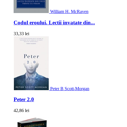
William H. McRaven
Codul eroului. Lectii invatate din...
33,33 lei
Peter B Scott-Morgan
Peter 2.0
42,86 lei