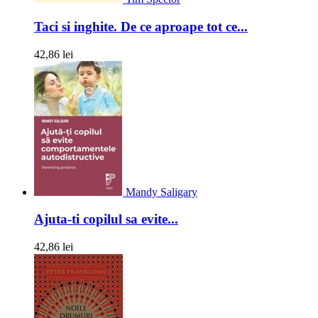
Taci si inghite. De ce aproape tot ce...
42,86 lei
Mandy Saligary
Ajuta-ti copilul sa evite...
42,86 lei