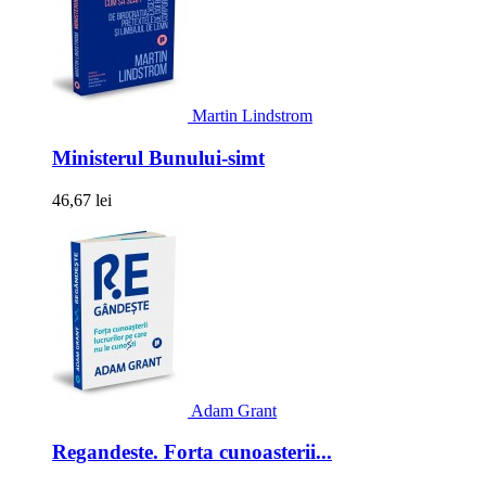
Martin Lindstrom
Ministerul Bunului-simt
46,67 lei
Adam Grant
Regandeste. Forta cunoasterii...