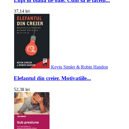
Lupi in blana de oaie. Cum sa le facem...
37,14 lei
Kevin Simler & Robin Handon
Elefantul din creier. Motivatiile...
52,38 lei