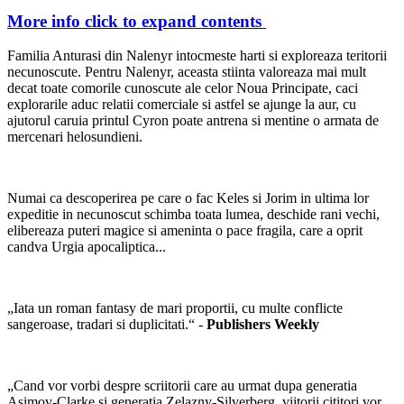
More info
click to expand contents
Familia Anturasi din Nalenyr intocmeste harti si exploreaza teritorii
necunoscute. Pentru Nalenyr, aceasta stiinta valoreaza mai mult
decat toate comorile cunoscute ale celor Noua Principate, caci
explorarile aduc relatii comerciale si astfel se ajunge la aur, cu
ajutorul caruia printul Cyron poate antrena si mentine o armata de
mercenari helosundieni.
Numai ca descoperirea pe care o fac Keles si Jorim in ultima lor
expeditie in necunoscut schimba toata lumea, deschide rani vechi,
elibereaza puteri magice si ameninta o pace fragila, care a oprit
candva Urgia apocaliptica...
„Iata un roman fantasy de mari proportii, cu multe conflicte
sangeroase, tradari si duplicitati.“ -
Publishers Weekly
„Cand vor vorbi despre scriitorii care au urmat dupa generatia
Asimov-Clarke si generatia Zelazny-Silverberg, viitorii cititori vor