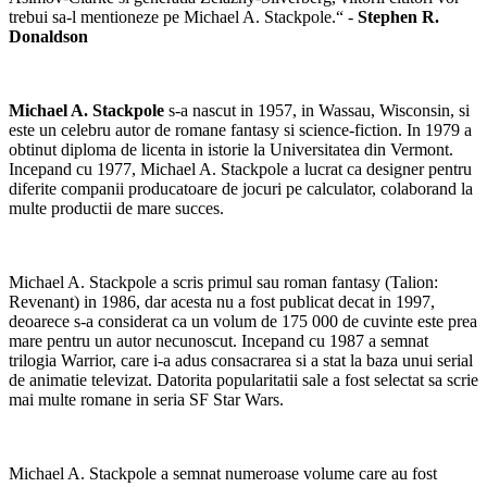
trebui sa-l mentioneze pe Michael A. Stackpole.“ -
Stephen R.
Donaldson
Michael A. Stackpole
s-a nascut in 1957, in Wassau, Wisconsin, si
este un celebru autor de romane fantasy si science-fiction. In 1979 a
obtinut diploma de licenta in istorie la Universitatea din Vermont.
Incepand cu 1977, Michael A. Stackpole a lucrat ca designer pentru
diferite companii producatoare de jocuri pe calculator, colaborand la
multe productii de mare succes.
Michael A. Stackpole a scris primul sau roman fantasy (Talion:
Revenant) in 1986, dar acesta nu a fost publicat decat in 1997,
deoarece s-a considerat ca un volum de 175 000 de cuvinte este prea
mare pentru un autor necunoscut. Incepand cu 1987 a semnat
trilogia Warrior, care i-a adus consacrarea si a stat la baza unui serial
de animatie televizat. Datorita popularitatii sale a fost selectat sa scrie
mai multe romane in seria SF Star Wars.
Michael A. Stackpole a semnat numeroase volume care au fost