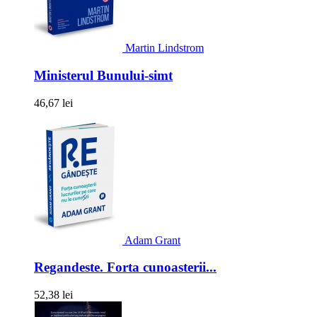
Martin Lindstrom
Ministerul Bunului-simt
46,67 lei
Adam Grant
Regandeste. Forta cunoasterii...
52,38 lei