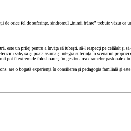
nţii de orice fel de suferinţe, sindromul „inimii frânte" trebuie văzut ca
 este un prilej pentru a învăţa să iubeşti, să-l respecţi pe celălalt şi să-
ericirii sale, să-şi poată asuma şi integra suferinţa în scenariul proprie
lumii pot fi extrem de folositoare şi în gestionarea dramelor pasionale din
ns, are o bogată experienţă în consilierea şi pedagogia familială şi este 