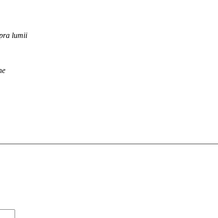
pra lumii
ne