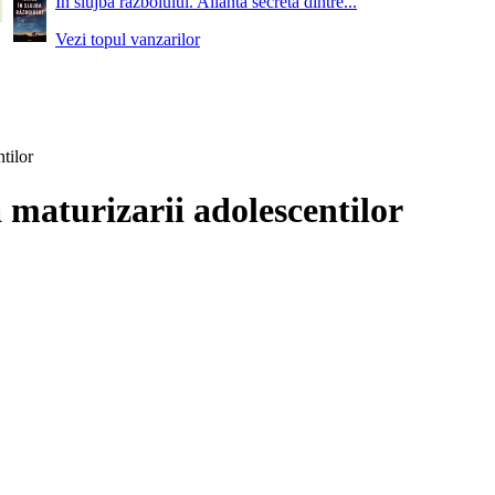
In slujba razboiului. Alianta secreta dintre...
Vezi topul vanzarilor
tilor
 maturizarii adolescentilor