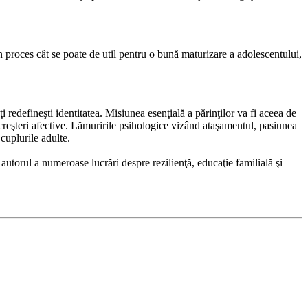
 un proces cât se poate de util pentru o bună maturizare a adolescentului,
ţi redefineşti identitatea. Misiunea esenţială a părinţilor va fi aceea de
i creşteri afective. Lămuririle psihologice vizând ataşamentul, pasiunea
 cuplurile adulte.
autorul a numeroase lucrări despre rezilienţă, educaţie familială şi