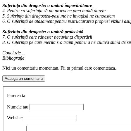
Suferința din dragoste: o umbră împovărătoare
4. Pentru ca suferința să nu provoace prea multă durere
5. Suferința din dragostea‑pasiune ne învațăsă ne cunoaștem
6. O suferință de atașament pentru restructurarea propriei viziuni asu
Suferința din dragoste: o umbră proiectată
7. O suferință care rănește: necuviința disperării
8. O suferință pe care merită s‑o trăim pentru a ne cultiva stima de si
Concluzie…
Bibliografie
Nici un comentariu momentan. Fii tu primul care comenteaza.
Parerea ta
Numele tau:
Website: