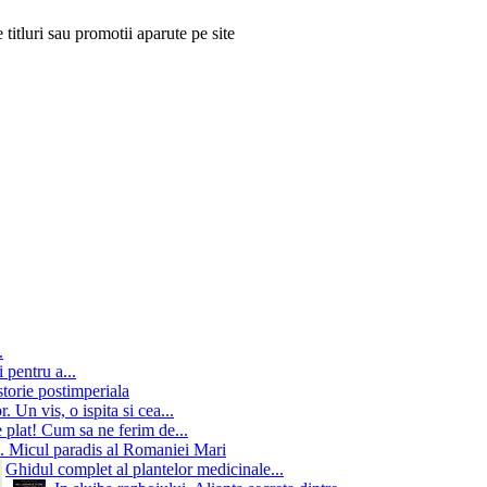
 titluri sau promotii aparute pe site
.
 pentru a...
storie postimperiala
 Un vis, o ispita si cea...
 plat! Cum sa ne ferim de...
. Micul paradis al Romaniei Mari
Ghidul complet al plantelor medicinale...