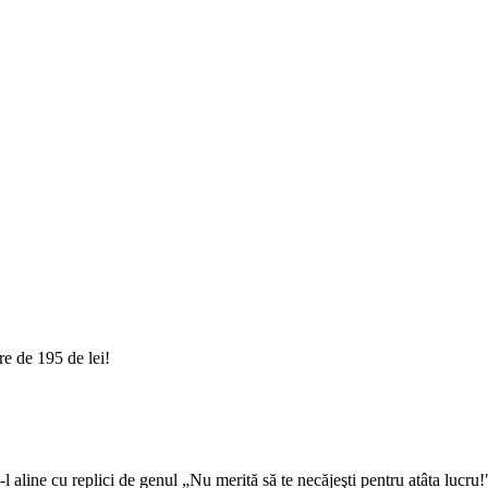
e de 195 de lei!
-l aline cu replici de genul „Nu merită să te necăjeşti pentru atâta lucr