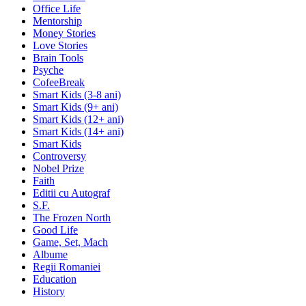
Office Life
Mentorship
Money Stories
Love Stories
Brain Tools
Psyche
CofeeBreak
Smart Kids (3-8 ani)
Smart Kids (9+ ani)
Smart Kids (12+ ani)
Smart Kids (14+ ani)
Smart Kids
Controversy
Nobel Prize
Faith
Editii cu Autograf
S.F.
The Frozen North
Good Life
Game, Set, Mach
Albume
Regii Romaniei
Education
History