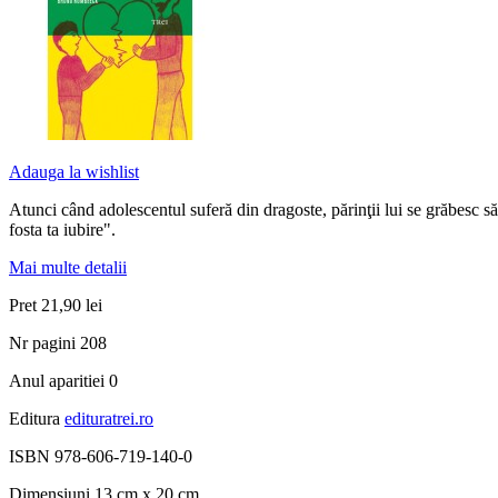
Adauga la wishlist
Atunci când adolescentul suferă din dragoste, părinţii lui se grăbesc să
fosta ta iubire".
Mai multe detalii
Pret
21,90 lei
Nr pagini
208
Anul aparitiei
0
Editura
edituratrei.ro
ISBN
978-606-719-140-0
Dimensiuni
13 cm x 20 cm