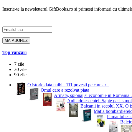
Inscrie-te la newsletterul GiftBooks.ro si primesti informari cu ultimele
Top vanzari
7 zile
30 zile
90 zile
O istorie data naibii. 111 povesti pe care ar...
Omul care a rezolvat piata
Armata, spionaj si economie in Romania..
Anii adolescentei. Sapte pasi simpli
Balcanii in secolul XX. O i
Mafia bombardierelor.
Pamantul este
Balcic