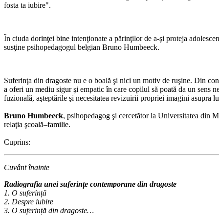
fosta ta iubire".
În ciuda dorinţei bine intenţionate a părinţilor de a-şi proteja adolesce
susţine psihopedagogul belgian Bruno Humbeeck.
Suferinţa din dragoste nu e o boală şi nici un motiv de ruşine. Din contră,
a oferi un mediu sigur şi empatic în care copilul să poată da un sens nef
fuzională, aşteptările şi necesitatea revizuirii propriei imagini asupra 
Bruno Humbeeck
, psihopedagog şi cercetător la Universitatea din Mo
relaţia şcoală–familie.
Cuprins:
Cuvânt înainte
Radiografia unei suferințe contemporane din dragoste
1. O suferință
2. Despre iubire
3. O suferință din dragoste…