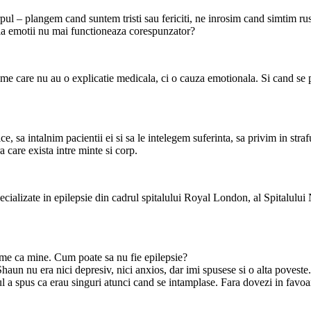
ul – plangem cand suntem tristi sau fericiti, ne inrosim cand simtim ru
l la emotii nu mai functioneaza corespunzator?
ome care nu au o explicatie medicala, ci o cauza emotionala. Si cand se 
a intalnim pacientii ei si sa le intelegem suferinta, sa privim in strafu
a care exista intre minte si corp.
ecializate in epilepsie din cadrul spitalului Royal London, al Spitalului
tome ca mine. Cum poate sa nu fie epilepsie?
Shaun nu era nici depresiv, nici anxios, dar imi spusese si o alta poveste
ul a spus ca erau singuri atunci cand se intamplase. Fara dovezi in favoa