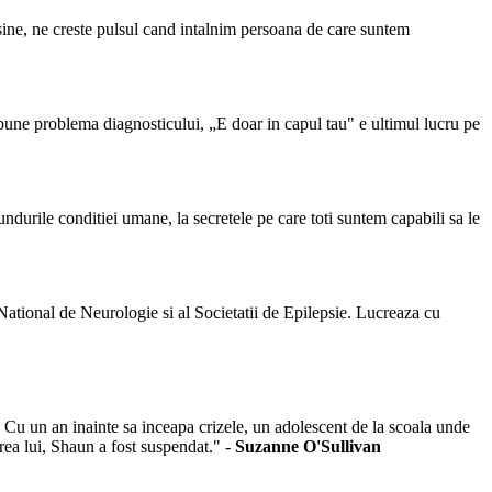
sine, ne creste pulsul cand intalnim persoana de care suntem
pune problema diagnosticului, „E doar in capul tau" e ultimul lucru pe
ndurile conditiei umane, la secretele pe care toti suntem capabili sa le
 National de Neurologie si al Societatii de Epilepsie. Lucreaza cu
. Cu un an inainte sa inceapa crizele, un adolescent de la scoala unde
rea lui, Shaun a fost suspendat." -
Suzanne O'Sullivan