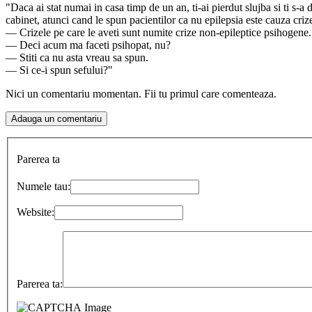
"Daca ai stat numai in casa timp de un an, ti‑ai pierdut slujba si ti s‑a 
cabinet, atunci cand le spun pacientilor ca nu epilepsia este cauza cri
— Crizele pe care le aveti sunt numite crize non‑epileptice psihogene.
— Deci acum ma faceti psihopat, nu?
— Stiti ca nu asta vreau sa spun.
— Si ce‑i spun sefului?"
Nici un comentariu momentan. Fii tu primul care comenteaza.
Parerea ta
Numele tau:
Website:
Parerea ta: