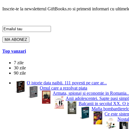
Inscrie-te la newsletterul GiftBooks.ro si primesti informari cu ultimele
Top vanzari
7 zile
30 zile
90 zile
O istorie data naibii. 111 povesti pe care ar...
Omul care a rezolvat piata
Armata, spionaj si economie in Romania..
Anii adolescentei. Sapte pasi simpli
Balcanii in secolul XX. O i
Mafia bombardierelor.
Ce este siste
Nostal