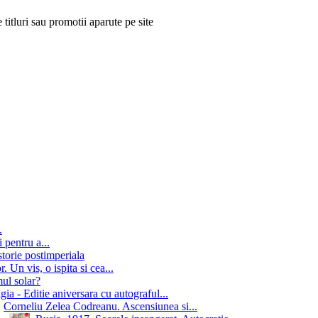
 titluri sau promotii aparute pe site
.
 pentru a...
storie postimperiala
 Un vis, o ispita si cea...
mul solar?
gia - Editie aniversara cu autograful...
Corneliu Zelea Codreanu. Ascensiunea si...