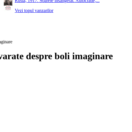
Rusia, 1917. Soarele insangerat. Autocratie,...
Vezi topul vanzarilor
aginare
varate despre boli imaginare