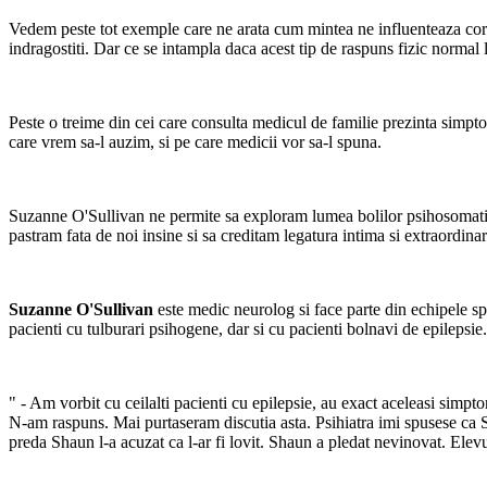
Vedem peste tot exemple care ne arata cum mintea ne influenteaza corp
indragostiti. Dar ce se intampla daca acest tip de raspuns fizic norma
Peste o treime din cei care consulta medicul de familie prezinta simpt
care vrem sa-l auzim, si pe care medicii vor sa-l spuna.
Suzanne O'Sullivan ne permite sa exploram lumea bolilor psihosomatice, s
pastram fata de noi insine si sa creditam legatura intima si extraordinar
Suzanne O'Sullivan
este medic neurolog si face parte din echipele sp
pacienti cu tulburari psihogene, dar si cu pacienti bolnavi de epilepsie.
" - Am vorbit cu ceilalti pacienti cu epilepsie, au exact aceleasi simp
N‑am raspuns. Mai purtaseram discutia asta.
Psihiatra imi spusese ca 
preda Shaun l‑a acuzat ca l‑ar fi lovit. Shaun a pledat nevinovat. Elev