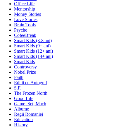
Office Life
Mentorship
Money Stories
Love Stories
Brain Tools
Psyche
CofeeBreak
Smart Kids (3-8 ani)
Smart Kids (9+ ani)
Smart Kids (12+ ani)
Smart Kids (14+ ani)
Smart Kids
Controversy
Nobel Prize
Faith
Editii cu Autograf
S.F.
The Frozen North
Good Life
Game, Set, Mach
Albume
Regii Romaniei
Education
History