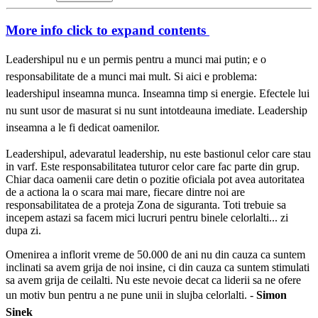
More info
click to expand contents
Leadershipul nu e un permis pentru a munci mai putin; e o
responsabilitate de a munci mai mult. Si aici e problema:
leadershipul inseamna munca. Inseamna timp si energie. Efectele lui
nu sunt usor de masurat si nu sunt intotdeauna imediate. Leadership
inseamna a le fi dedicat oamenilor.
Leadershipul, adevaratul leadership, nu este bastionul celor care stau
in varf. Este responsabilitatea tuturor celor care fac parte din grup.
Chiar daca oamenii care detin o pozitie oficiala pot avea autoritatea
de a actiona la o scara mai mare, fiecare dintre noi are
responsabilitatea de a proteja Zona de siguranta. Toti trebuie sa
incepem astazi sa facem mici lucruri pentru binele celorlalti... zi
dupa zi.
Omenirea a inflorit vreme de 50.000 de ani nu din cauza ca suntem
inclinati sa avem grija de noi insine, ci din cauza ca suntem stimulati
sa avem grija de ceilalti. Nu este nevoie decat ca liderii sa ne ofere
un motiv bun pentru a ne pune unii in slujba celorlalti. -
Simon
Sinek