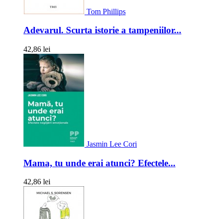
Tom Phillips
Adevarul. Scurta istorie a tampeniilor...
42,86 lei
Jasmin Lee Cori
Mama, tu unde erai atunci? Efectele...
42,86 lei