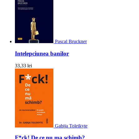
Pascal Bruckner
Intelepciunea banilor
33,33 lei
Gabija Toleikyte
F*ck! De ce nu ma schimb?