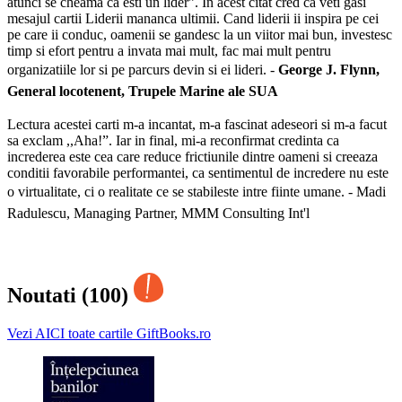
atunci se cheama ca esti un lider”. In acest citat cred ca veti gasi
mesajul cartii Liderii mananca ultimii. Cand liderii ii inspira pe cei
pe care ii conduc, oamenii se gandesc la un viitor mai bun, investesc
timp si efort pentru a invata mai mult, fac mai mult pentru
organizatiile lor si pe parcurs devin si ei lideri. -
George J. Flynn,
General locotenent,
Trupele Marine ale SUA
Lectura acestei carti m-a incantat, m-a fascinat adeseori si m-a facut
sa exclam ,,Aha!”. Iar in final, mi-a reconfirmat credinta ca
increderea este cea care reduce frictiunile dintre oameni si creeaza
conditii favorabile performantei, ca sentimentul de incredere nu este
o virtualitate, ci o realitate ce se stabileste intre fiinte umane. -
Madi
Radulescu,
Managing Partner,
MMM Consulting Int'l
Noutati (100)
Vezi AICI toate cartile GiftBooks.ro