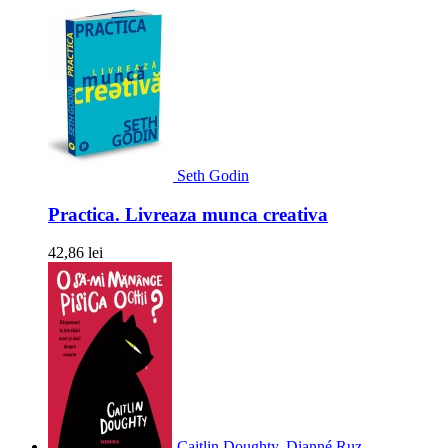
Seth Godin
Practica. Livreaza munca creativa
42,86 lei
Caitlin Doughty, Dianné Ruz