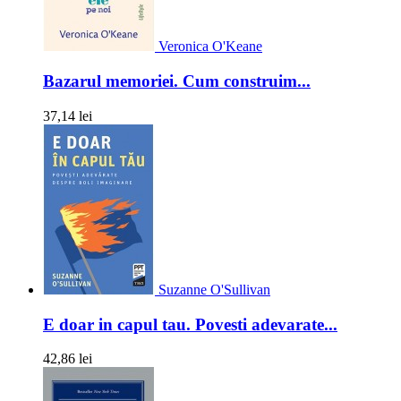
Veronica O'Keane
Bazarul memoriei. Cum construim...
37,14 lei
Suzanne O'Sullivan
E doar in capul tau. Povesti adevarate...
42,86 lei