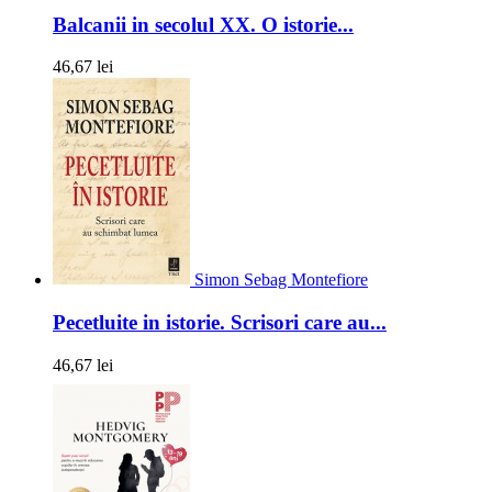
Balcanii in secolul XX. O istorie...
46,67 lei
Simon Sebag Montefiore
Pecetluite in istorie. Scrisori care au...
46,67 lei