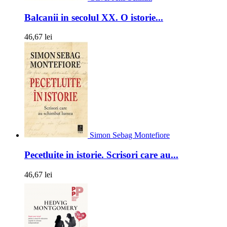
Balcanii in secolul XX. O istorie...
46,67 lei
Simon Sebag Montefiore
Pecetluite in istorie. Scrisori care au...
46,67 lei