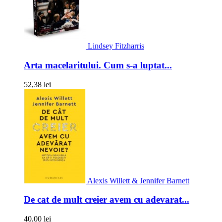
Lindsey Fitzharris
Arta macelaritului. Cum s-a luptat...
52,38 lei
Alexis Willett & Jennifer Barnett
De cat de mult creier avem cu adevarat...
40,00 lei