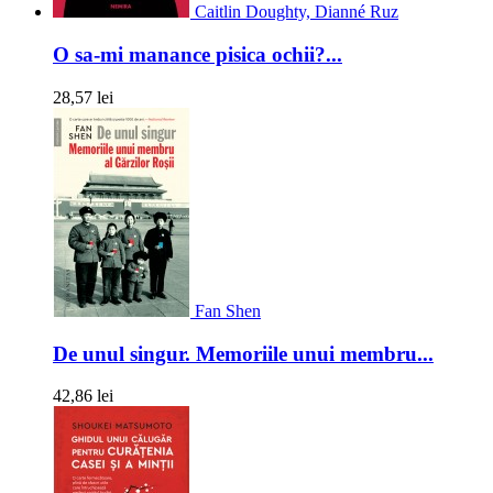
Caitlin Doughty, Dianné Ruz
O sa-mi manance pisica ochii?...
28,57 lei
Fan Shen
De unul singur. Memoriile unui membru...
42,86 lei