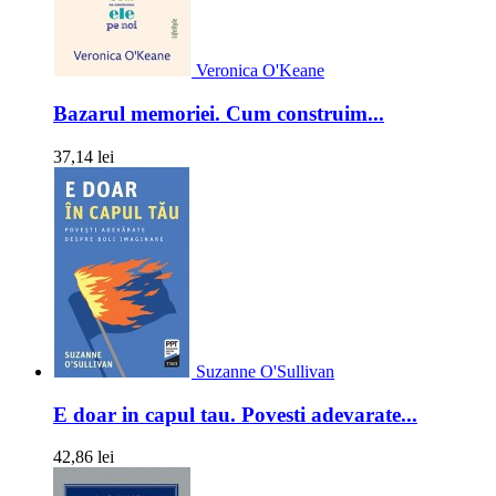
Veronica O'Keane
Bazarul memoriei. Cum construim...
37,14 lei
Suzanne O'Sullivan
E doar in capul tau. Povesti adevarate...
42,86 lei