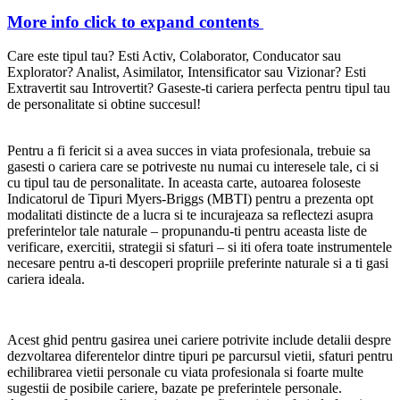
More info
click to expand contents
Care este tipul tau? Esti Activ, Colaborator, Conducator sau
Explorator? Analist, Asimilator, Intensificator sau Vizionar? Esti
Extravertit sau Introvertit? Gaseste-ti cariera perfecta pentru tipul tau
de personalitate si obtine succesul!
Pentru a fi fericit si a avea succes in viata profesionala, trebuie sa
gasesti o cariera care se potriveste nu numai cu interesele tale, ci si
cu tipul tau de personalitate. In aceasta carte, autoarea foloseste
Indicatorul de Tipuri Myers-Briggs (MBTI) pentru a prezenta opt
modalitati distincte de a lucra si te incurajeaza sa reflectezi asupra
preferintelor tale naturale – propunandu-ti pentru aceasta liste de
verificare, exercitii, strategii si sfaturi – si iti ofera toate instrumentele
necesare pentru a-ti descoperi propriile preferinte naturale si a ti gasi
cariera ideala.
Acest ghid pentru gasirea unei cariere potrivite include detalii despre
dezvoltarea diferentelor dintre tipuri pe parcursul vietii, sfaturi pentru
echilibrarea vietii personale cu viata profesionala si foarte multe
sugestii de posibile cariere, bazate pe preferintele personale.