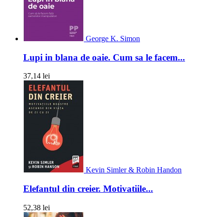
George K. Simon
Lupi in blana de oaie. Cum sa le facem...
37,14 lei
Kevin Simler & Robin Handon
Elefantul din creier. Motivatiile...
52,38 lei