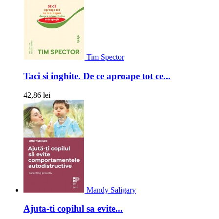
Tim Spector
Taci si inghite. De ce aproape tot ce...
42,86 lei
Mandy Saligary
Ajuta-ti copilul sa evite...