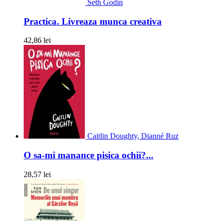
Seth Godin
Practica. Livreaza munca creativa
42,86 lei
Caitlin Doughty, Dianné Ruz
O sa-mi manance pisica ochii?...
28,57 lei