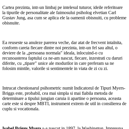
Cartea prezinta, intr-un limbaj pe intelesul tuturor, ideile referitoare
la tipurile de personalitate ale faimosului psiholog elvetian Carl
Gustav Jung, asa cum se aplica ele la oamenii obisnuiti, cu probleme
obisnuite.
Ea reuseste sa anuleze parerea veche, dar atat de frecvent intalnita,
conform careia fiecare dintre noi prezinta, intr-un fel sau altul, o
deviere de la „persoana normala" ideala, inlocuind-o cu
recunoasterea faptului ca ne-am nascut, fiecare, inzestrati cu daruri
diferite, cu „tipare" unice ale modurilor in care preferam sa ne
folosim mintile, valorile si sentimentele in viata de zi cu zi.
Intrucat chestionarul psihometric numit Indicatorul de Tipuri Myers-
Briggs este, probabil, cea mai simpla si mai fiabila metoda de
determinare a tipului jungian caruia ii apartine o persoana, aceasta
carte este si despre MBTI, instrument extrem de util in consilierea de
cuplu si vocationala.
Isabel Briggs Myers
s-a nascut in 1897, la Washington. Impreuna