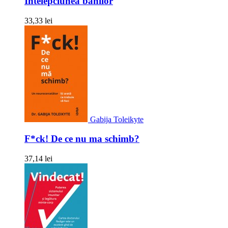
Intelepciunea banilor
33,33 lei
Gabija Toleikyte
F*ck! De ce nu ma schimb?
37,14 lei