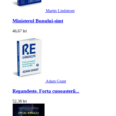
Martin Lindstrom
Ministerul Bunului-simt
46,67 lei
Adam Grant
Regandeste. Forta cunoasterii...
52,38 lei