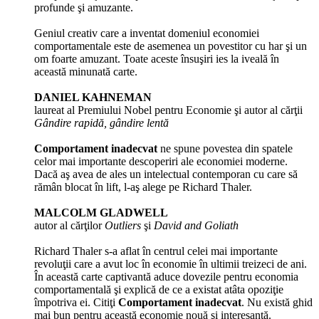
profunde şi amuzante.
Geniul creativ care a inventat domeniul economiei
comportamentale este de asemenea un povestitor cu har şi un
om foarte amuzant. Toate aceste însuşiri ies la iveală în
această minunată carte.
DANIEL KAHNEMAN
laureat al Premiului Nobel pentru Economie şi autor al cărţii
Gândire rapidă, gândire lentă
Comportament inadecvat
ne spune povestea din spatele
celor mai importante descoperiri ale economiei moderne.
Dacă aş avea de ales un intelectual contemporan cu care să
rămân blocat în lift, l-aş alege pe Richard Thaler.
MALCOLM GLADWELL
autor al cărţilor
Outliers
şi
David and Goliath
Richard Thaler s-a aflat în centrul celei mai importante
revoluţii care a avut loc în economie în ultimii treizeci de ani.
În această carte captivantă aduce dovezile pentru economia
comportamentală şi explică de ce a existat atâta opoziţie
împotriva ei. Citiţi
Comportament inadecvat
. Nu există ghid
mai bun pentru această economie nouă şi interesantă.