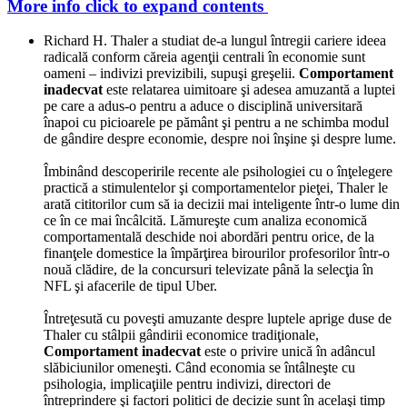
More info
click to expand contents
Richard H. Thaler a studiat de-a lungul întregii cariere ideea
radicală conform căreia agenţii centrali în economie sunt
oameni – indivizi previzibili, supuşi greşelii.
Comportament
inadecvat
este relatarea uimitoare şi adesea amuzantă a luptei
pe care a adus-o pentru a aduce o disciplină universitară
înapoi cu picioarele pe pământ şi pentru a ne schimba modul
de gândire despre economie, despre noi înşine şi despre lume.
Îmbinând descoperirile recente ale psihologiei cu o înţelegere
practică a stimulentelor şi comportamentelor pieţei, Thaler le
arată cititorilor cum să ia decizii mai inteligente într-o lume din
ce în ce mai încâlcită. Lămureşte cum analiza economică
comportamentală deschide noi abordări pentru orice, de la
finanţele domestice la împărţirea birourilor profesorilor într-o
nouă clădire, de la concursuri televizate până la selecţia în
NFL şi afacerile de tipul Uber.
Întreţesută cu poveşti amuzante despre luptele aprige duse de
Thaler cu stâlpii gândirii economice tradiţionale,
Comportament inadecvat
este o privire unică în adâncul
slăbiciunilor omeneşti. Când economia se întâlneşte cu
psihologia, implicaţiile pentru indivizi, directori de
întreprindere şi factori politici de decizie sunt în acelaşi timp