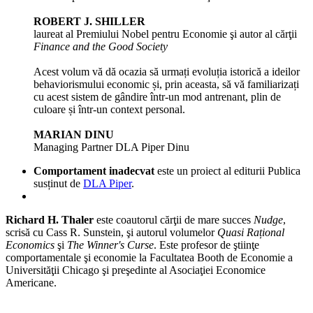
ROBERT J. SHILLER
laureat al Premiului Nobel pentru Economie şi autor al cărţii
Finance and the Good Society
Acest volum vă dă ocazia să urmați evoluția istorică a ideilor
behaviorismului economic și, prin aceasta, să vă familiarizați
cu acest sistem de gândire într-un mod antrenant, plin de
culoare și într-un context personal.
MARIAN DINU
Managing Partner DLA Piper Dinu
Comportament inadecvat
este un proiect al editurii Publica
susținut de
DLA Piper
.
Richard H. Thaler
este coautorul cărţii de mare succes
Nudge
,
scrisă cu Cass R. Sunstein, şi autorul volumelor
Quasi Rațional
Economics
şi
The Winner's Curse
. Este profesor de ştiinţe
comportamentale şi economie la Facultatea Booth de Economie a
Universităţii Chicago şi preşedinte al Asociaţiei Economice
Americane.