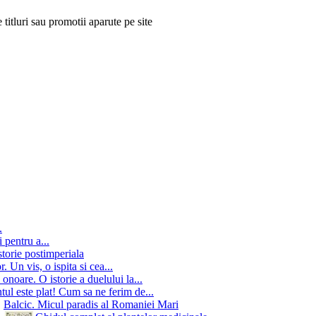
 titluri sau promotii aparute pe site
.
 pentru a...
storie postimperiala
 Un vis, o ispita si cea...
onoare. O istorie a duelului la...
ul este plat! Cum sa ne ferim de...
Balcic. Micul paradis al Romaniei Mari