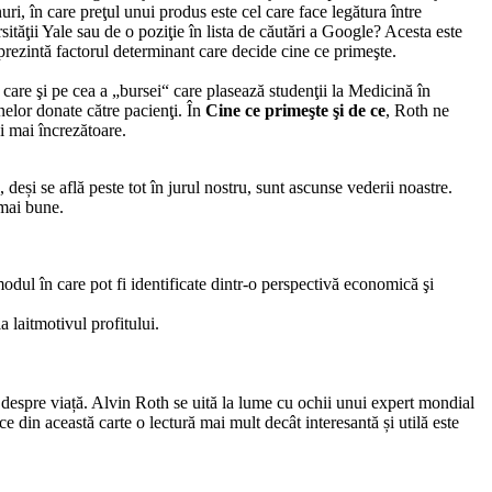
uri, în care preţul unui produs este cel care face legătura între
sităţii Yale sau de o poziţie în lista de căutări a Google? Acesta este
eprezintă factorul determinant care decide cine ce primeşte.
 care şi pe cea a „bursei“ care plasează studenţii la Medicină în
nelor donate către pacienţi. În
Cine ce primeşte şi de ce
, Roth ne
i mai încrezătoare.
deși se află peste tot în jurul nostru, sunt ascunse vederii noastre.
 mai bune.
dul în care pot fi identificate dintr-o perspectivă economică şi
a laitmotivul profitului.
despre viață. Alvin Roth se uită la lume cu ochii unui expert mondial
ace din această carte o lectură mai mult decât interesantă și utilă este