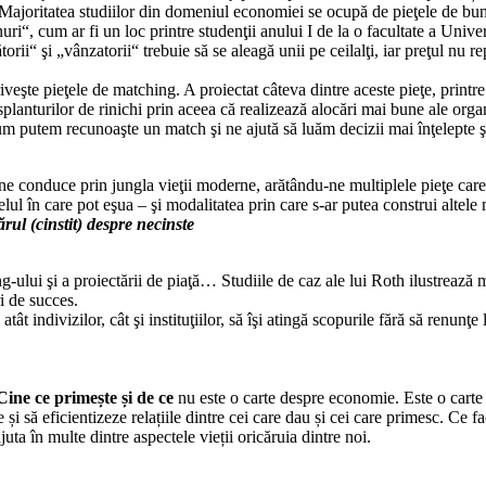
tul. Majoritatea studiilor din domeniul economiei se ocupă de pieţele de bun
uri“, cum ar fi un loc printre studenţii anului I de la o facultate a Univer
ii“ şi „vânzatorii“ trebuie să se aleagă unii pe ceilalţi, iar preţul nu r
veşte pieţele de matching. A proiectat câteva dintre aceste pieţe, printre
planturilor de rinichi prin aceea că realizează alocări mai bune ale orga
cum putem recunoaşte un match şi ne ajută să luăm decizii mai înţelepte ş
e conduce prin jungla vieţii moderne, arătându-ne multiplele pieţe care, 
lul în care pot eşua – şi modalitatea prin care s-ar putea construi altele
rul (cinstit) despre necinste
i şi a proiectării de piaţă… Studiile de caz ale lui Roth ilustrează mo
i de succes.
t indivizilor, cât şi instituţiilor, să îşi atingă scopurile fără să renunţe l
Cine ce primește și de ce
nu este o carte despre economie. Este o carte 
 și să eficientizeze relațiile dintre cei care dau și cei care primesc. Ce f
ajuta în multe dintre aspectele vieții oricăruia dintre noi.