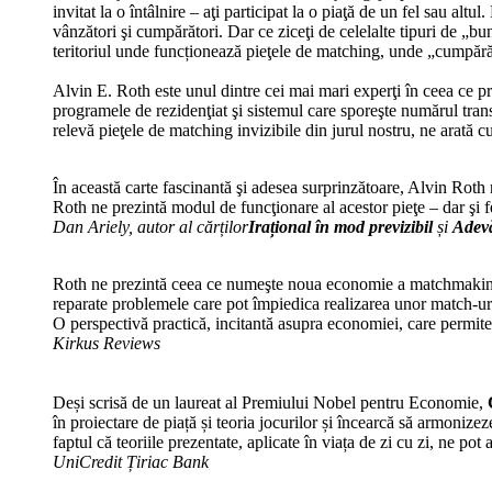
invitat la o întâlnire – aţi participat la o piaţă de un fel sau al
vânzători şi cumpărători. Dar ce ziceţi de celelalte tipuri de „bun
teritoriul unde funcționează pieţele de matching, unde „cumpărător
Alvin E. Roth este unul dintre cei mai mari experţi în ceea ce pri
programele de rezidenţiat şi sistemul care sporeşte numărul trans
relevă pieţele de matching invizibile din jurul nostru, ne arată 
În această carte fascinantă şi adesea surprinzătoare, Alvin Roth n
Roth ne prezintă modul de funcţionare al acestor pieţe – dar şi fe
Dan Ariely, autor al cărților
Irațional în mod previzibil
și
Adevă
Roth ne prezintă ceea ce numeşte noua economie a matchmaking-ulu
reparate problemele care pot împiedica realizarea unor match-ur
O perspectivă practică, incitantă asupra economiei, care permite atâ
Kirkus Reviews
Deși scrisă de un laureat al Premiului Nobel pentru Economie,
în proiectare de piață și teoria jocurilor și încearcă să armonizeze
faptul că teoriile prezentate, aplicate în viața de zi cu zi, ne pot 
UniCredit Țiriac Bank