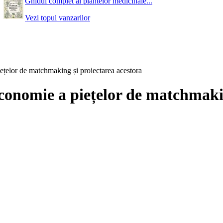
Ghidul complet al plantelor medicinale...
Vezi topul vanzarilor
ețelor de matchmaking și proiectarea acestora
economie a piețelor de matchmaki