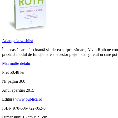
Adauga la wishlist
În această carte fascinantă şi adesea surprinzătoare, Alvin Roth ne cond
prezintă modul de funcţionare al acestor pieţe – dar şi felul în care pot
Mai multe detalii
Pret
50,48 lei
Nr pagini
360
Anul aparitiei
2015
Editura
www.publica.ro
ISBN
978-606-722-052-0
Dimensiuni
15 cm x 21 cm