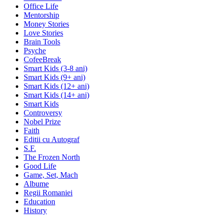
Office Life
Mentorship
Money Stories
Love Stories
Brain Tools
Psyche
CofeeBreak
Smart Kids (3-8 ani)
Smart Kids (9+ ani)
Smart Kids (12+ ani)
Smart Kids (14+ ani)
Smart Kids
Controversy
Nobel Prize
Faith
Editii cu Autograf
S.F.
The Frozen North
Good Life
Game, Set, Mach
Albume
Regii Romaniei
Education
History