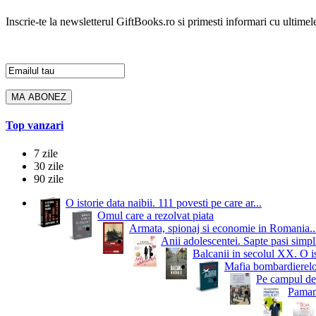
Inscrie-te la newsletterul GiftBooks.ro si primesti informari cu ultimele
Top vanzari
7 zile
30 zile
90 zile
O istorie data naibii. 111 povesti pe care ar...
Omul care a rezolvat piata
Armata, spionaj si economie in Romania..
Anii adolescentei. Sapte pasi simpli
Balcanii in secolul XX. O i
Mafia bombardierelor.
Pe campul de 
Pamant