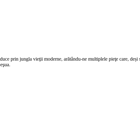
uce prin jungla vieţii moderne, arătându-ne multiplele pieţe care, deși s
 eşua.