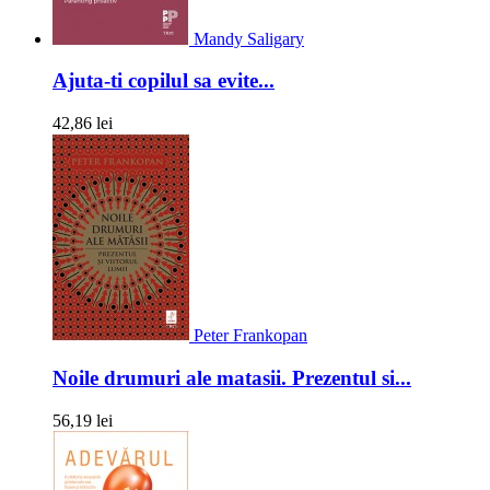
Mandy Saligary
Ajuta-ti copilul sa evite...
42,86 lei
Peter Frankopan
Noile drumuri ale matasii. Prezentul si...
56,19 lei