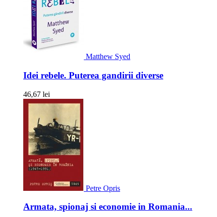
Matthew Syed
Idei rebele. Puterea gandirii diverse
46,67 lei
Petre Opris
Armata, spionaj si economie in Romania...