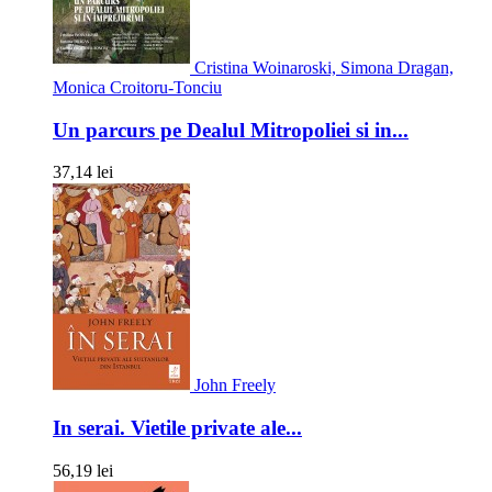
Cristina Woinaroski, Simona Dragan,
Monica Croitoru-Tonciu
Un parcurs pe Dealul Mitropoliei si in...
37,14 lei
John Freely
In serai. Vietile private ale...
56,19 lei