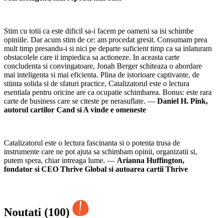
Stim cu totii ca este dificil sa-i facem pe oameni sa isi schimbe
opiniile. Dar acum stim de ce: am procedat gresit. Consumam prea
mult timp presandu-i si nici pe departe suficient timp ca sa inlaturam
obstacolele care ii impiedica sa actioneze. In aceasta carte
concludenta si convingatoare, Jonah Berger schiteaza o abordare
mai inteligenta si mai eficienta. Plina de istorioare captivante, de
stiinta solida si de sfaturi practice, Catalizatorul este o lectura
esentiala pentru oricine are ca ocupatie schimbarea. Bonus: este rara
carte de business care se citeste pe nerasuflate. —
Daniel H. Pink,
autorul cartilor Cand si A vinde e omeneste
Catalizatorul este o lectura fascinanta si o potenta trusa de
instrumente care ne pot ajuta sa schimbam opinii, organizatii si,
putem spera, chiar intreaga lume. —
Arianna Huffington,
fondator si CEO Thrive Global si autoarea cartii Thrive
Noutati (100)