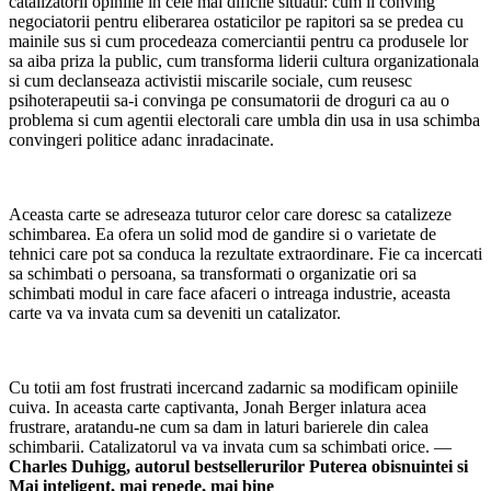
catalizatorii opiniile in cele mai dificile situatii: cum ii conving
negociatorii pentru eliberarea ostaticilor pe rapitori sa se predea cu
mainile sus si cum procedeaza comerciantii pentru ca produsele lor
sa aiba priza la public, cum transforma liderii cultura organizationala
si cum declanseaza activistii miscarile sociale, cum reusesc
psihoterapeutii sa-i convinga pe consumatorii de droguri ca au o
problema si cum agentii electorali care umbla din usa in usa schimba
convingeri politice adanc inradacinate.
Aceasta carte se adreseaza tuturor celor care doresc sa catalizeze
schimbarea. Ea ofera un solid mod de gandire si o varietate de
tehnici care pot sa conduca la rezultate extraordinare. Fie ca incercati
sa schimbati o persoana, sa transformati o organizatie ori sa
schimbati modul in care face afaceri o intreaga industrie, aceasta
carte va va invata cum sa deveniti un catalizator.
Cu totii am fost frustrati incercand zadarnic sa modificam opiniile
cuiva. In aceasta carte captivanta, Jonah Berger inlatura acea
frustrare, aratandu-ne cum sa dam in laturi barierele din calea
schimbarii. Catalizatorul va va invata cum sa schimbati orice. —
Charles Duhigg, autorul bestsellerurilor Puterea obisnuintei si
Mai inteligent, mai repede, mai bine