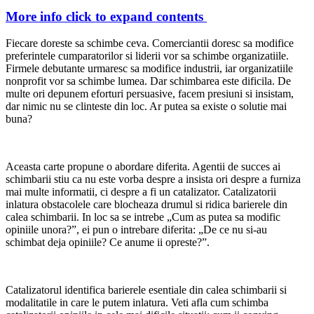
More info
click to expand contents
Fiecare doreste sa schimbe ceva. Comerciantii doresc sa modifice
preferintele cumparatorilor si liderii vor sa schimbe organizatiile.
Firmele debutante urmaresc sa modifice industrii, iar organizatiile
nonprofit vor sa schimbe lumea. Dar schimbarea este dificila. De
multe ori depunem eforturi persuasive, facem presiuni si insistam,
dar nimic nu se clinteste din loc. Ar putea sa existe o solutie mai
buna?
Aceasta carte propune o abordare diferita. Agentii de succes ai
schimbarii stiu ca nu este vorba despre a insista ori despre a furniza
mai multe informatii, ci despre a fi un catalizator. Catalizatorii
inlatura obstacolele care blocheaza drumul si ridica barierele din
calea schimbarii. In loc sa se intrebe „Cum as putea sa modific
opiniile unora?”, ei pun o intrebare diferita: „De ce nu si-au
schimbat deja opiniile? Ce anume ii opreste?”.
Catalizatorul identifica barierele esentiale din calea schimbarii si
modalitatile in care le putem inlatura. Veti afla cum schimba