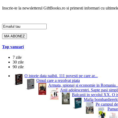
Inscrie-te la newsletterul GiftBooks.ro si primesti informari cu ultimele
Top vanzari
7 zile
30 zile
90 zile
O istorie data naibii. 111 povesti pe care ar...
Omul care a rezolvat piata
Armata, spionaj si economie in Romania..
Anii adolescentei. Sapte pasi simpli
Balcanii in secolul XX. O i
Mafia bombardierelor.
Pe campul de 
Pamant