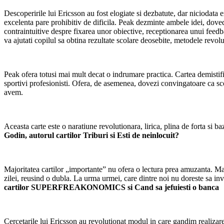
Descoperirile lui Ericsson au fost elogiate si dezbatute, dar niciodata
excelenta pare prohibitiv de dificila. Peak dezminte ambele idei, doved
contraintuitive despre fixarea unor obiective, receptionarea unui feedba
va ajutati copilul sa obtina rezultate scolare deosebite, metodele revol
Peak ofera totusi mai mult decat o indrumare practica. Cartea demistifica
sportivi profesionisti. Ofera, de asemenea, dovezi convingatoare ca sco
avem.
Aceasta carte este o naratiune revolutionara, lirica, plina de forta si 
Godin, autorul cartilor Triburi si Esti de neinlocuit?
Majoritatea cartilor „importante” nu ofera o lectura prea amuzanta. Ma
zilei, reusind o dubla. La urma urmei, care dintre noi nu doreste sa in
cartilor SUPERFREAKONOMICS si Cand sa jefuiesti o banca
Cercetarile lui Ericsson au revolutionat modul in care gandim realizare