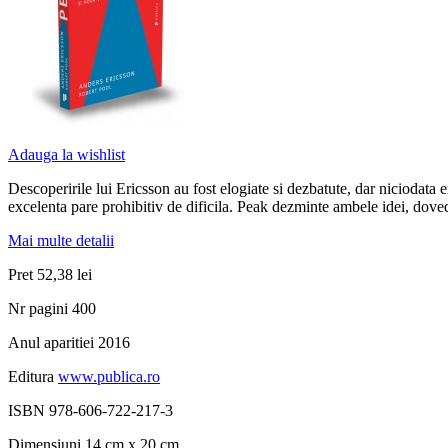
Adauga la wishlist
Descoperirile lui Ericsson au fost elogiate si dezbatute, dar niciodata
excelenta pare prohibitiv de dificila. Peak dezminte ambele idei, dove
Mai multe detalii
Pret
52,38 lei
Nr pagini
400
Anul aparitiei
2016
Editura
www.publica.ro
ISBN
978-606-722-217-3
Dimensiuni
14 cm x 20 cm