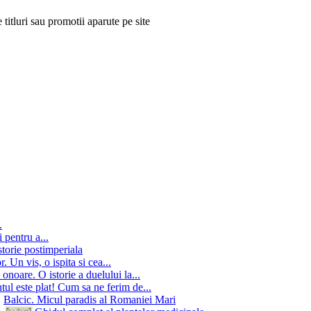
 titluri sau promotii aparute pe site
.
 pentru a...
storie postimperiala
 Un vis, o ispita si cea...
onoare. O istorie a duelului la...
ul este plat! Cum sa ne ferim de...
Balcic. Micul paradis al Romaniei Mari