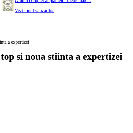
Ghidul complet al plantelor medicinale...
Vezi topul vanzarilor
inta a expertizei
op si noua stiinta a expertizei