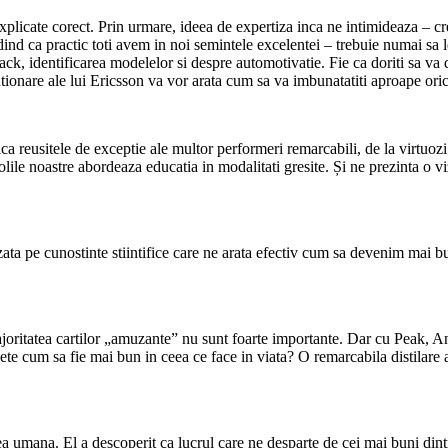
 explicate corect. Prin urmare, ideea de expertiza inca ne intimideaza –
ind ca practic toti avem in noi semintele excelentei – trebuie numai sa 
ck, identificarea modelelor si despre automotivatie. Fie ca doriti sa va d
utionare ale lui Ericsson va vor arata cum sa va imbunatatiti aproape oric
 reusitele de exceptie ale multor performeri remarcabili, de la virtuozi ai
lile noastre abordeaza educatia in modalitati gresite. Și ne prezinta o v
bazata pe cunostinte stiintifice care ne arata efectiv cum sa devenim mai b
joritatea cartilor „amuzante” nu sunt foarte importante. Dar cu Peak, An
vete cum sa fie mai bun in ceea ce face in viata? O remarcabila distilare
a umana. El a descoperit ca lucrul care ne desparte de cei mai buni dintr