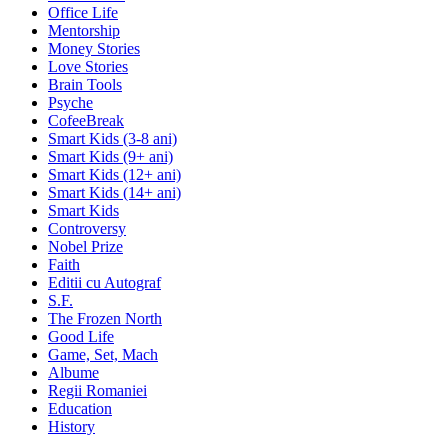
Office Life
Mentorship
Money Stories
Love Stories
Brain Tools
Psyche
CofeeBreak
Smart Kids (3-8 ani)
Smart Kids (9+ ani)
Smart Kids (12+ ani)
Smart Kids (14+ ani)
Smart Kids
Controversy
Nobel Prize
Faith
Editii cu Autograf
S.F.
The Frozen North
Good Life
Game, Set, Mach
Albume
Regii Romaniei
Education
History