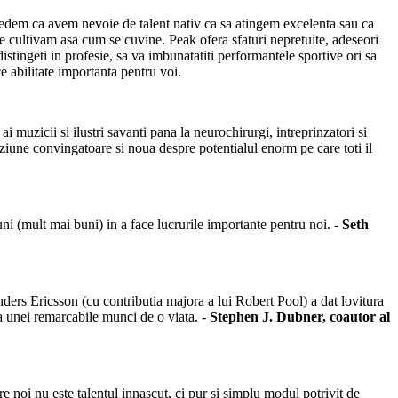
 credem ca avem nevoie de talent nativ ca sa atingem excelenta sau ca
le cultivam asa cum se cuvine. Peak ofera sfaturi nepretuite, adeseori
istingeti in profesie, sa va imbunatatiti performantele sportive ori sa
e abilitate importanta pentru voi.
 muzicii si ilustri savanti pana la neurochirurgi, intreprinzatori si
iziune convingatoare si noua despre potentialul enorm pe care toti il
uni (mult mai buni) in a face lucrurile importante pentru noi. -
Seth
ders Ericsson (cu contributia majora a lui Robert Pool) a dat lovitura
 a unei remarcabile munci de o viata. -
Stephen J. Dubner, coautor al
e noi nu este talentul innascut, ci pur si simplu modul potrivit de