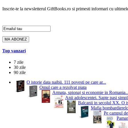
Inscrie-te la newsletterul GiftBooks.ro si primesti informari cu ultimele
Top vanzari
7 zile
30 zile
90 zile
O istorie data naibii. 111 povesti pe care ar...
Omul care a rezolvat piata
Armata, spionaj si economie in Romania..
Anii adolescentei. Sapte pasi simpli
Balcanii in secolul XX. O i
Mafia bombardierelor.
Pe campul de 
Pamant