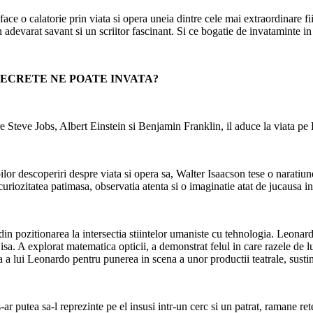
ace o calatorie prin viata si opera uneia dintre cele mai extraordinare f
 adevarat savant si un scriitor fascinant. Si ce bogatie de invataminte in
 SECRETE NE POATE INVATA?
re Steve Jobs, Albert Einstein si Benjamin Franklin, il aduce la viata p
lor descoperiri despre viata si opera sa, Walter Isaacson tese o naratiune
uriozitatea patimasa, observatia atenta si o imaginatie atat de jucausa in
din pozitionarea la intersectia stiintelor umaniste cu tehnologia. Leonar
sa. A explorat matematica opticii, a demonstrat felul in care razele de l
 lui Leonardo pentru punerea in scena a unor productii teatrale, sustinut
-ar putea sa-l reprezinte pe el insusi intr-un cerc si un patrat, ramane ret