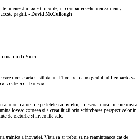
iinte umane din toate timpurile, in compania celui mai sarmant,
 aceste pagini. -
David McCullough
e Leonardo da Vinci.
 care uneste arta si stiinta lui. El ne arata cum geniul lui Leonardo s-a
cat cocheta cu fantezia.
do a jupuit carnea de pe fetele cadavrelor, a desenat muschii care misca
umina lovesc corneea si a creat iluzii prin schimbarea perspectivelor in
e de picturile si inventiile sale.
eta trainica a inovatiei. Viata sa ar trebui sa ne reaminteasca cat de