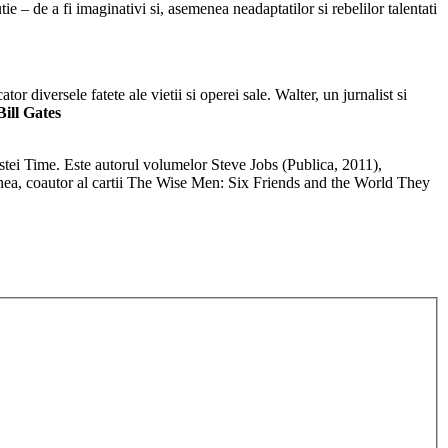
ie – de a fi imaginativi si, asemenea neadaptatilor si rebelilor talentati
r diversele fatete ale vietii si operei sale. Walter, un jurnalist si
Bill Gates
istei Time. Este autorul volumelor Steve Jobs (Publica, 2011),
nea, coautor al cartii The Wise Men: Six Friends and the World They