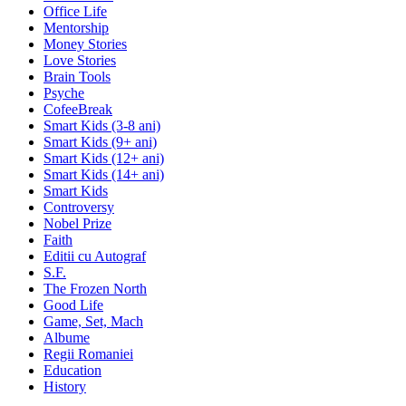
Office Life
Mentorship
Money Stories
Love Stories
Brain Tools
Psyche
CofeeBreak
Smart Kids (3-8 ani)
Smart Kids (9+ ani)
Smart Kids (12+ ani)
Smart Kids (14+ ani)
Smart Kids
Controversy
Nobel Prize
Faith
Editii cu Autograf
S.F.
The Frozen North
Good Life
Game, Set, Mach
Albume
Regii Romaniei
Education
History