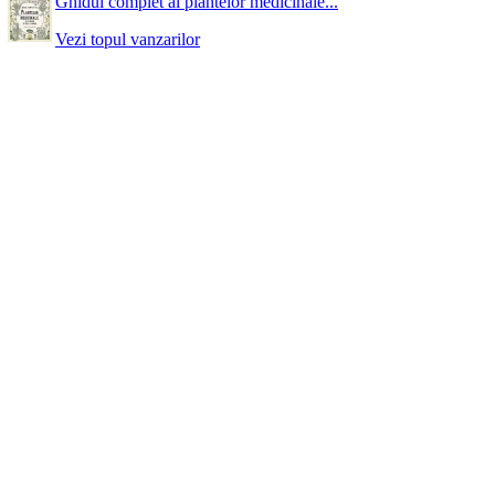
Ghidul complet al plantelor medicinale...
Vezi topul vanzarilor