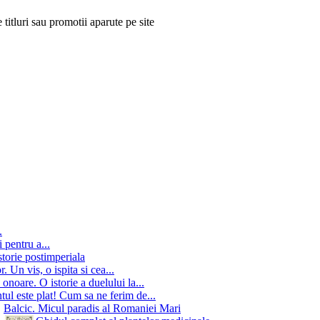
 titluri sau promotii aparute pe site
.
 pentru a...
storie postimperiala
 Un vis, o ispita si cea...
onoare. O istorie a duelului la...
ul este plat! Cum sa ne ferim de...
Balcic. Micul paradis al Romaniei Mari