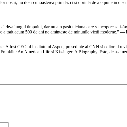
or nostri, nu doar cunoasterea primita, ci si dorinta de a o pune in discut
l de-a lungul timpului, dar nu am gasit niciuna care sa acopere satisfacato
 care a trait acum 500 de ani ne aminteste de minunile vietii moderne.” —
ane. A fost CEO al Institutului Aspen, presedinte al CNN si editor al rev
n Franklin: An American Life si Kissinger: A Biography. Este, de aseme