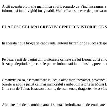
A citi aceasta biografie magnifica a lui Leonardo da Vinci inseamna a f
informat si intuitiv ghid imaginabil. Walter Isaacson este deopotriva un
EL A FOST CEL MAI CREATIV GENIU DIN ISTORIE. CE
In aceasta noua biografie captivanta, autorul lucrarilor de succes desp
Pe baza a mii de pagini din uluitoarele carnete ale lui Leonardo si a noi
bazat pe deprinderi pe care le putem imbunatati in noi insine, precum c
Creativitatea sa, asemanatoare cu cea a altor mari inovatori, provenea 
buzele si apoi a pictat cel mai memorabil zambet din istorie in Mona Li
Cina cea de Taina. Isaacson descrie, de asemenea, dragostea de o viata a
Abilitatea lui de a combina arta si stiinta, simbolizata de desenul care s