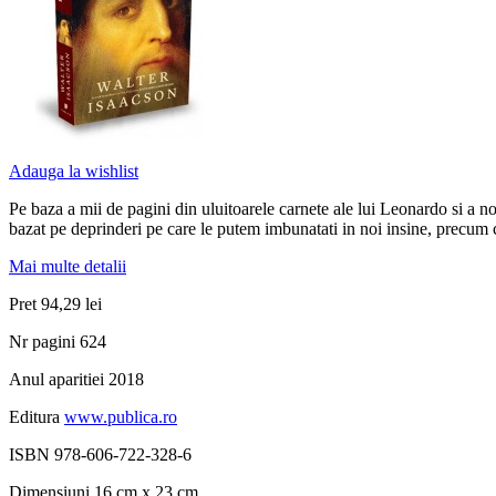
Adauga la wishlist
Pe baza a mii de pagini din uluitoarele carnete ale lui Leonardo si a noi
bazat pe deprinderi pe care le putem imbunatati in noi insine, precum c
Mai multe detalii
Pret
94,29 lei
Nr pagini
624
Anul aparitiei
2018
Editura
www.publica.ro
ISBN
978-606-722-328-6
Dimensiuni
16 cm x 23 cm