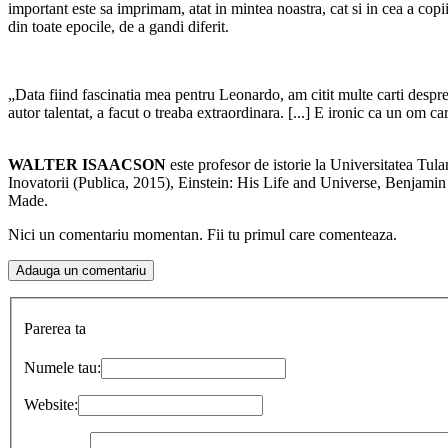
important este sa imprimam, atat in mintea noastra, cat si in cea a copiil
din toate epocile, de a gandi diferit.
„Data fiind fascinatia mea pentru Leonardo, am citit multe carti despre e
autor talentat, a facut o treaba extraordinara. [...] E ironic ca un om
WALTER ISAACSON
este profesor de istorie la Universitatea Tul
Inovatorii (Publica, 2015), Einstein: His Life and Universe, Benjami
Made.
Nici un comentariu momentan. Fii tu primul care comenteaza.
Parerea ta
Numele tau:
Website: