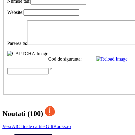
Numele tau:
Website:
Parerea ta:
Cod de siguranta:
*
Noutati (100)
Vezi AICI toate cartile GiftBooks.ro