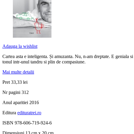
Adauga la wishlist
Cartea asta e inteligenta. Și amuzanta. Nu, n-am dreptate. E geniala si 
tonul intr-unul tandru si plin de compasiune.
Mai multe detalii
Pret
33,33 lei
Nr pagini
312
Anul aparitiei
2016
Editura
edituratrei.ro
ISBN
978-606-719-924-6
Dimensiuni
13 cm x 20 cm