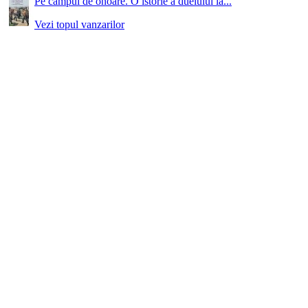
Pe campul de onoare. O istorie a duelului la...
Vezi topul vanzarilor