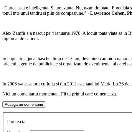
„Cartea asta e inteligenta. Și amuzanta. Nu, n-am dreptate. E geniala si
tonul intr-unul tandru si plin de compasiune." -
Lawrence Cohen, PhD, 
Alex Zamfir s-a nascut pe 4 ianuarie 1978. A locuit toata viata sa in B
diplomat de cariera.
In copilarie a jucat baschet timp de 13 ani, devenind campion national 
prieteni, agentie de publicitate si organizare de evenimente, al carei par
In 2006 s-a casatorit cu Iulia si din 2011 este tatal lui Mark. La 36 de
Nici un comentariu momentan. Fii tu primul care comenteaza.
Parerea ta