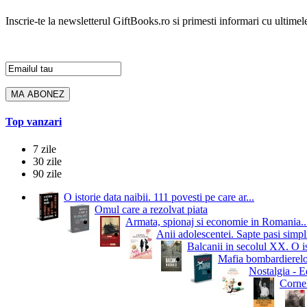
Inscrie-te la newsletterul GiftBooks.ro si primesti informari cu ultimele
Top vanzari
7 zile
30 zile
90 zile
O istorie data naibii. 111 povesti pe care ar...
Omul care a rezolvat piata
Armata, spionaj si economie in Romania..
Anii adolescentei. Sapte pasi simpli
Balcanii in secolul XX. O i
Mafia bombardierelor.
Nostalgia - Ed
Cornel