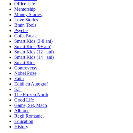
Office Life
Mentorship
Money Stories
Love Stories
Brain Tools
Psyche
CofeeBreak
Smart Kids (3-8 ani)
Smart Kids (9+ ani)
Smart Kids (12+ ani)
Smart Kids (14+ ani)
Smart Kids
Controversy
Nobel Prize
Faith
Editii cu Autograf
S.F.
The Frozen North
Good Life
Game, Set, Mach
Albume
Regii Romaniei
Education
History