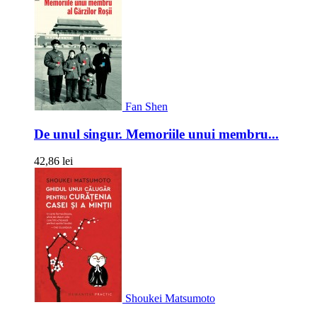
Fan Shen
De unul singur. Memoriile unui membru...
42,86 lei
Shoukei Matsumoto