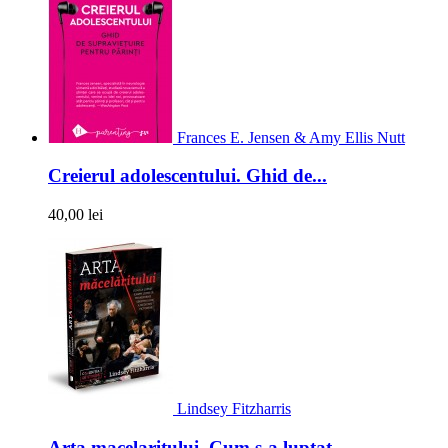
Frances E. Jensen & Amy Ellis Nutt
Creierul adolescentului. Ghid de...
40,00 lei
Lindsey Fitzharris
Arta macelaritului. Cum s-a luptat...