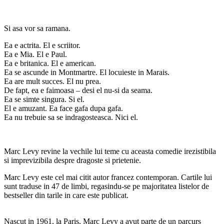
Si asa vor sa ramana.
Ea e actrita. El e scriitor.
Ea e Mia. El e Paul.
Ea e britanica. El e american.
Ea se ascunde in Montmartre. El locuieste in Marais.
Ea are mult succes. El nu prea.
De fapt, ea e faimoasa – desi el nu-si da seama.
Ea se simte singura. Si el.
El e amuzant. Ea face gafa dupa gafa.
Ea nu trebuie sa se indragosteasca. Nici el.
Marc Levy revine la vechile lui teme cu aceasta comedie irezistibila
si imprevizibila despre dragoste si prietenie.
Marc Levy este cel mai citit autor francez contemporan. Cartile lui
sunt traduse in 47 de limbi, regasindu-se pe majoritatea listelor de
bestseller din tarile in care este publicat.
Nascut in 1961, la Paris, Marc Levy a avut parte de un parcurs