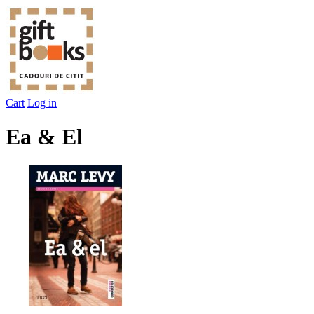
Cart
Log in
Ea & El