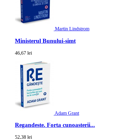
Martin Lindstrom
Ministerul Bunului-simt
46,67 lei
Adam Grant
Regandeste. Forta cunoasterii...
52,38 lei