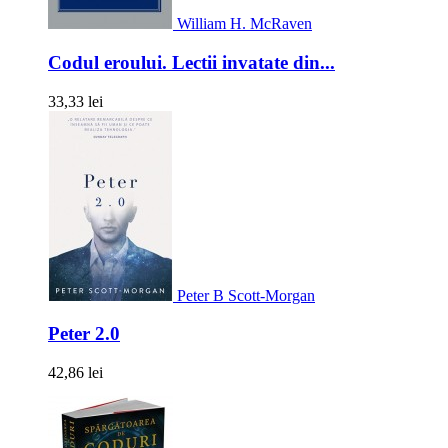
William H. McRaven
Codul eroului. Lectii invatate din...
33,33 lei
Peter B Scott-Morgan
Peter 2.0
42,86 lei