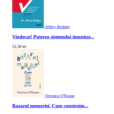
Jeffrey Rediger
Vindecat! Puterea sistemului imunitar...
52,38 lei
Veronica O'Keane
Bazarul memoriei. Cum construim...