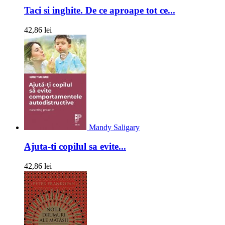
Taci si inghite. De ce aproape tot ce...
42,86 lei
Mandy Saligary
Ajuta-ti copilul sa evite...
42,86 lei