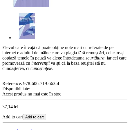
Elevul care învață că poate obține note mari cu referate de pe
internet e adultul de mâine care va plagia fără remușcări, cel care-și
copiază temele în pauză va alege întotdeauna
scurtătura,
iar cel care
promovează cu
intervenții
va ști că la baza reușitei stă nu
cunoașterea, ci
cunoștințele
.
Reference:
978-606-719-663-4
Disponibilitate:
Acest produs nu mai este în stoc
37,14 lei
Add to cart
Add to cart