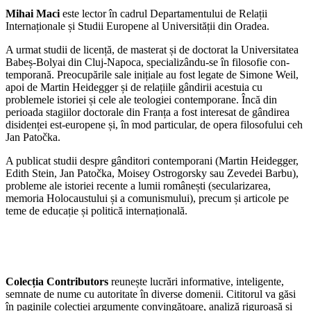
Mihai Maci
este lector în cadrul Departamentului de Relații
Internaționale și Studii Europene al Universității din Oradea.
A urmat studii de licență, de masterat și de doctorat la Universitatea
Babeș-Bolyai din Cluj-Na­poca, specializându-se în filosofie con­
temporană. Preocupările sale inițiale au fost legate de Simone Weil,
apoi de Martin Heidegger și de relațiile gândirii acestuia cu
problemele istoriei și cele ale teologiei contemporane. Încă din
perioada stagiilor doctorale din Franța a fost interesat de gândirea
disidenței est-europene și, în mod particular, de opera filosofului ceh
Jan Patočka.
A publicat studii despre gânditori contemporani (Martin Heidegger,
Edith Stein, Jan Patočka, Moisey Ostrogorsky sau Zevedei Barbu),
probleme ale istoriei recente a lumii românești (secularizarea,
memoria Holocaustu­lui și a comunismului), precum și articole pe
teme de educație și politică internațională.
Colecția Contributors
reunește lucrări informative, inteligente,
semnate de nume cu autoritate în diverse domenii. Cititorul va găsi
în paginile colecției argumente convingătoare, analiză riguroasă și