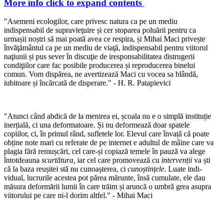
More info
click to expand contents
"Asemeni ecologilor, care privesc natura ca pe un mediu
indispensabil de supravieţuire și cer stoparea poluării pentru ca
urmașii noștri să mai poată avea ce respira, și Mihai Maci privește
învăţământul ca pe un mediu de viaţă, indispensabil pentru viitorul
naţiunii și pus sever în discuţie de iresponsa­bilitatea distrugerii
condiţiilor care fac posibile producerea și reproducerea binelui
comun. Vom dispărea, ne avertizează Maci cu vocea sa blândă,
iubitoare și încărcată de disperare." - H. R. Patapievici
"Atunci când abdică de la menirea ei, școala nu e o simplă instituție
inerțială, ci una deformatoare. Și nu deformează doar spatele
copiilor, ci, în primul rând, sufletele lor. Elevul care învață că poate
obține note mari cu referate de pe internet e adultul de mâine care va
plagia fără remușcări, cel care-și copiază temele în pauză va alege
întotdeauna
scurtătura,
iar cel care promovează cu
intervenții
va ști
că la baza reușitei stă nu cunoașterea, ci
cunoștințele
. Luate indi­
vidual, lucrurile acestea pot părea mărunte, însă cumulate, ele dau
măsura deformării lumii în care trăim și aruncă o umbră grea asupra
viitorului pe care ni-l dorim altfel." - Mihai Maci