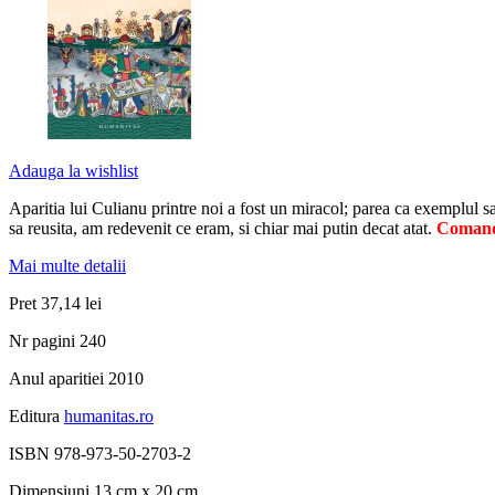
Adauga la wishlist
Aparitia lui Culianu printre noi a fost un miracol; parea ca exemplul sa
sa reusita, am redevenit ce eram, si chiar mai putin decat atat.
Comanda
Mai multe detalii
Pret
37,14 lei
Nr pagini
240
Anul aparitiei
2010
Editura
humanitas.ro
ISBN
978-973-50-2703-2
Dimensiuni
13 cm x 20 cm