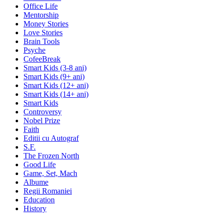
Office Life
Mentorship
Money Stories
Love Stories
Brain Tools
Psyche
CofeeBreak
Smart Kids (3-8 ani)
Smart Kids (9+ ani)
Smart Kids (12+ ani)
Smart Kids (14+ ani)
Smart Kids
Controversy
Nobel Prize
Faith
Editii cu Autograf
S.F.
The Frozen North
Good Life
Game, Set, Mach
Albume
Regii Romaniei
Education
History