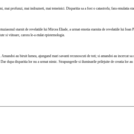
, mai profunzi, mai indrazneti, mai temeinici. Disparitia sa a fost o catastrofa; fara emulatia sta
uziasmul starnit de revelatiile lui Mircea Eliade, a urmat emotia starnita de revelatiile lui Ioan P
lute si viitoare, carora le-a etalat epistemologia.
na. Amandoi au biruit lumea, ajungand mari savanti recunoscuti de toti; si amandoi au incercat sa 
Dar dupa disparitia lor nu a urmat nimic. Strapungerile si iluminarile prilejuite de creatia lor au r