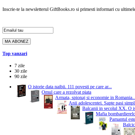
Inscrie-te la newsletterul GiftBooks.ro si primesti informari cu ultimele
Top vanzari
7 zile
30 zile
90 zile
O istorie data naibii. 111 povesti pe care ar...
Omul care a rezolvat piata
Armata, spionaj si economie in Romania..
Anii adolescentei. Sapte pasi simpli
Balcanii in secolul XX. O i
Mafia bombardierelor.
Pamantul este
Balcic