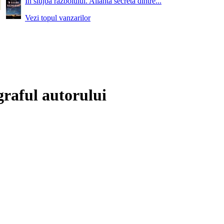
In slujba razboiului. Alianta secreta dintre...
Vezi topul vanzarilor
graful autorului