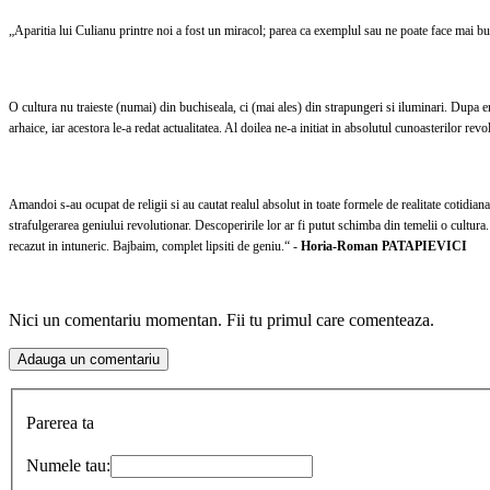
„Aparitia lui Culianu printre noi a fost un miracol; parea ca exemplul sau ne poate face mai buni
O cultura nu traieste (numai) din buchiseala, ci (mai ales) din strapungeri si iluminari. Dupa ent
arhaice, iar acestora le-a redat actualitatea. Al doilea ne-a initiat in absolutul cunoasterilor revo
Amandoi s-au ocupat de religii si au cautat realul absolut in toate formele de realitate cotidia
strafulgerarea geniului revolutionar. Descoperirile lor ar fi putut schimba din temelii o cultura. 
recazut in intuneric. Bajbaim, complet lipsiti de geniu.“ -
Horia-Roman PATAPIEVICI
Nici un comentariu momentan. Fii tu primul care comenteaza.
Parerea ta
Numele tau: