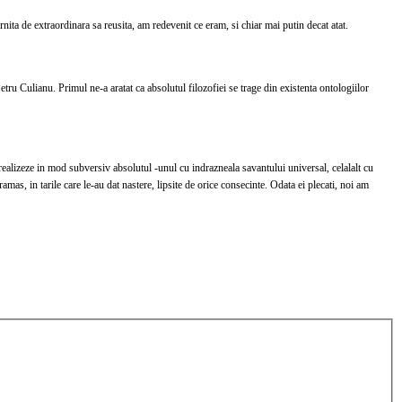
rnita de extraordinara sa reusita, am redevenit ce eram, si chiar mai putin decat atat.
etru Culianu. Primul ne-a aratat ca absolutul filozofiei se trage din existenta ontologiilor
realizeze in mod subversiv absolutul -unul cu indrazneala savantului universal, celalalt cu
amas, in tarile care le-au dat nastere, lipsite de orice consecinte. Odata ei plecati, noi am