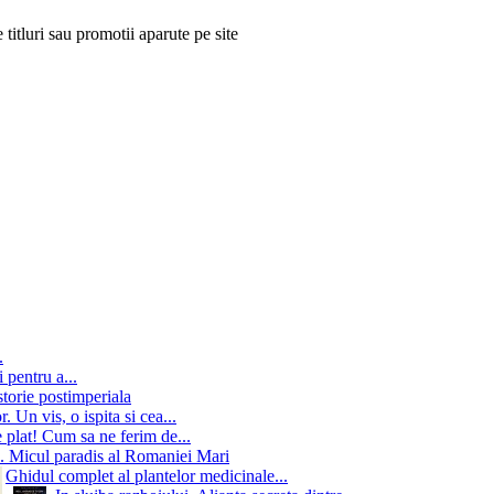
 titluri sau promotii aparute pe site
.
 pentru a...
storie postimperiala
 Un vis, o ispita si cea...
 plat! Cum sa ne ferim de...
. Micul paradis al Romaniei Mari
Ghidul complet al plantelor medicinale...