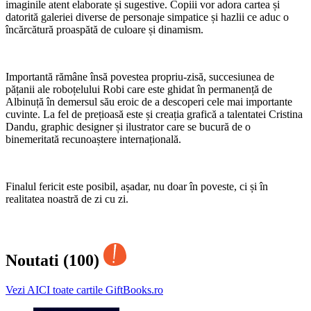
imaginile atent elaborate și sugestive. Copiii vor adora cartea și
datorită galeriei diverse de personaje simpatice și hazlii ce aduc o
încărcătură proaspătă de culoare și dinamism.
Importantă rămâne însă povestea propriu-zisă, succesiunea de
pățanii ale roboțelului Robi care este ghidat în permanență de
Albinuță în demersul său eroic de a descoperi cele mai importante
cuvinte. La fel de prețioasă este și creația grafică a talentatei Cristina
Dandu, graphic designer și ilustrator care se bucură de o
binemeritată recunoaștere internațională.
Finalul fericit este posibil, așadar, nu doar în poveste, ci și în
realitatea noastră de zi cu zi.
Noutati (100)
Vezi AICI toate cartile GiftBooks.ro