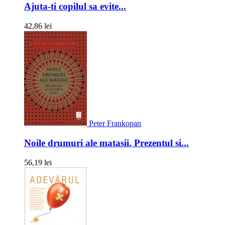
Ajuta-ti copilul sa evite...
42,86 lei
Peter Frankopan
Noile drumuri ale matasii. Prezentul si...
56,19 lei