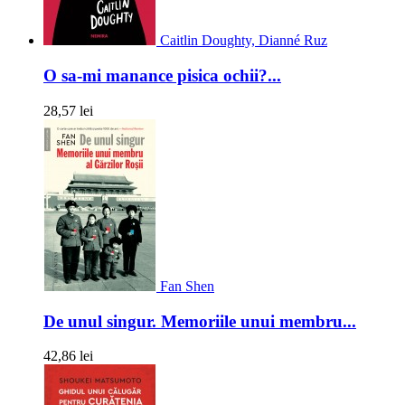
Caitlin Doughty, Dianné Ruz
O sa-mi manance pisica ochii?...
28,57 lei
Fan Shen
De unul singur. Memoriile unui membru...
42,86 lei