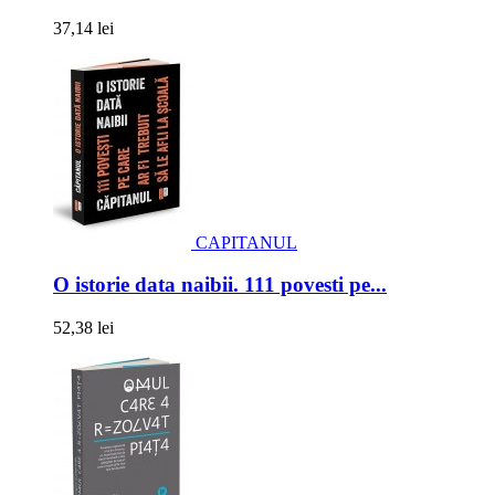
37,14 lei
CAPITANUL
O istorie data naibii. 111 povesti pe...
52,38 lei