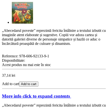
„
Abecedarul poveste” reprezint
ă fericita întâlnire a textului izbutit cu
imaginile atent elaborate și sugestive. Copiii vor adora cartea și
datorită galeriei diverse de personaje simpatice și hazlii ce aduc o
încărcătură proaspătă de culoare și dinamism.
Reference:
978-606-92133-9-1
Disponibilitate:
Acest produs nu mai este în stoc
37,14 lei
Add to cart
Add to cart
More info
click to expand contents
„
Abecedarul poveste” reprezint
ă fericita întâlnire a textului izbutit cu