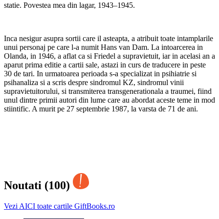
statie. Povestea mea din lagar, 1943–1945.
Inca nesigur asupra sortii care il asteapta, a atribuit toate intamplarile
unui personaj pe care l-a numit Hans van Dam. La intoarcerea in
Olanda, in 1946, a aflat ca si Friedel a supravietuit, iar in acelasi an a
aparut prima editie a cartii sale, astazi in curs de traducere in peste
30 de tari. In urmatoarea perioada s-a specializat in psihiatrie si
psihanaliza si a scris despre sindromul KZ, sindromul vinii
supravietuitorului, si transmiterea transgenerationala a traumei, fiind
unul dintre primii autori din lume care au abordat aceste teme in mod
stiintific. A murit pe 27 septembrie 1987, la varsta de 71 de ani.
Noutati (100)
Vezi AICI toate cartile GiftBooks.ro