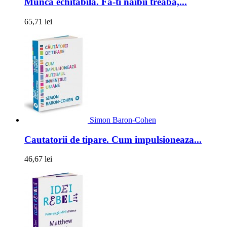
Munca echitabila. Fa-ti naibii treaba,...
65,71 lei
Simon Baron-Cohen
Cautatorii de tipare. Cum impulsioneaza...
46,67 lei