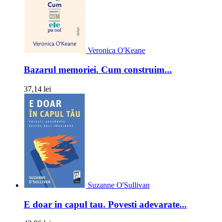
Veronica O'Keane
Bazarul memoriei. Cum construim...
37,14 lei
Suzanne O'Sullivan
E doar in capul tau. Povesti adevarate...