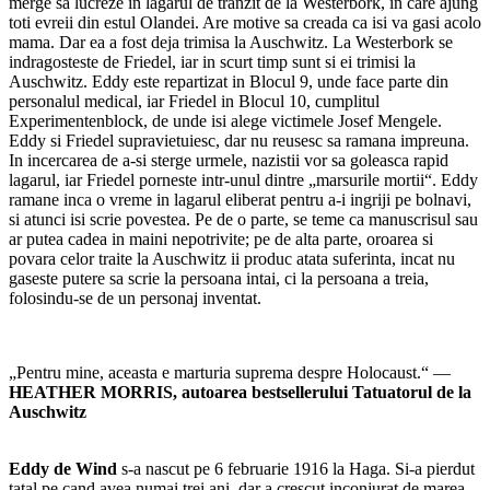
merge sa lucreze in lagarul de tranzit de la Westerbork, in care ajung
toti evreii din estul Olandei. Are motive sa creada ca isi va gasi acolo
mama. Dar ea a fost deja trimisa la Auschwitz. La Westerbork se
indragosteste de Friedel, iar in scurt timp sunt si ei trimisi la
Auschwitz. Eddy este repartizat in Blocul 9, unde face parte din
personalul medical, iar Friedel in Blocul 10, cumplitul
Experimentenblock, de unde isi alege victimele Josef Mengele.
Eddy si Friedel supravietuiesc, dar nu reusesc sa ramana impreuna.
In incercarea de a-si sterge urmele, nazistii vor sa goleasca rapid
lagarul, iar Friedel porneste intr-unul dintre „marsurile mortii“. Eddy
ramane inca o vreme in lagarul eliberat pentru a-i ingriji pe bolnavi,
si atunci isi scrie povestea. Pe de o parte, se teme ca manuscrisul sau
ar putea cadea in maini nepotrivite; pe de alta parte, oroarea si
povara celor traite la Auschwitz ii produc atata suferinta, incat nu
gaseste putere sa scrie la persoana intai, ci la persoana a treia,
folosindu-se de un personaj inventat.
„Pentru mine, aceasta e marturia suprema despre Holocaust.“ —
HEATHER MORRIS, autoarea bestsellerului Tatuatorul de la
Auschwitz
Eddy de Wind
s-a nascut pe 6 februarie 1916 la Haga. Si-a pierdut
tatal pe cand avea numai trei ani, dar a crescut inconjurat de marea