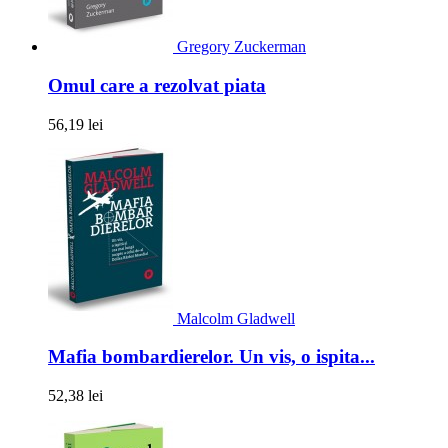
Gregory Zuckerman
Omul care a rezolvat piata
56,19 lei
Malcolm Gladwell
Mafia bombardierelor. Un vis, o ispita...
52,38 lei