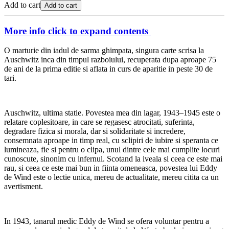
Add to cart
Add to cart
More info
click to expand contents
O marturie din iadul de sarma ghimpata, singura carte scrisa la
Auschwitz inca din timpul razboiului, recuperata dupa aproape 75
de ani de la prima editie si aflata in curs de aparitie in peste 30 de
tari.
Auschwitz, ultima statie. Povestea mea din lagar, 1943–1945 este o
relatare coplesitoare, in care se regasesc atrocitati, suferinta,
degradare fizica si morala, dar si solidaritate si incredere,
consemnata aproape in timp real, cu sclipiri de iubire si speranta ce
lumineaza, fie si pentru o clipa, unul dintre cele mai cumplite locuri
cunoscute, sinonim cu infernul. Scotand la iveala si ceea ce este mai
rau, si ceea ce este mai bun in fiinta omeneasca, povestea lui Eddy
de Wind este o lectie unica, mereu de actualitate, mereu citita ca un
avertisment.
In 1943, tanarul medic Eddy de Wind se ofera voluntar pentru a