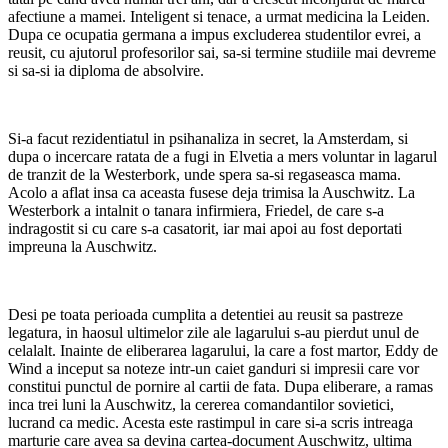
afectiune a mamei. Inteligent si tenace, a urmat medicina la Leiden.
Dupa ce ocupatia germana a impus excluderea studentilor evrei, a
reusit, cu ajutorul profesorilor sai, sa-si termine studiile mai devreme
si sa-si ia diploma de absolvire.
Si-a facut rezidentiatul in psihanaliza in secret, la Amsterdam, si
dupa o incercare ratata de a fugi in Elvetia a mers voluntar in lagarul
de tranzit de la Westerbork, unde spera sa-si regaseasca mama.
Acolo a aflat insa ca aceasta fusese deja trimisa la Auschwitz. La
Westerbork a intalnit o tanara infirmiera, Friedel, de care s-a
indragostit si cu care s-a casatorit, iar mai apoi au fost deportati
impreuna la Auschwitz.
Desi pe toata perioada cumplita a detentiei au reusit sa pastreze
legatura, in haosul ultimelor zile ale lagarului s-au pierdut unul de
celalalt. Inainte de eliberarea lagarului, la care a fost martor, Eddy de
Wind a inceput sa noteze intr-un caiet ganduri si impresii care vor
constitui punctul de pornire al cartii de fata. Dupa eliberare, a ramas
inca trei luni la Auschwitz, la cererea comandantilor sovietici,
lucrand ca medic. Acesta este rastimpul in care si-a scris intreaga
marturie care avea sa devina cartea-document Auschwitz, ultima