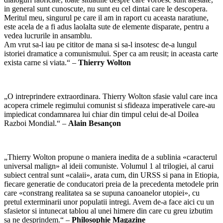
in general sunt cunoscute, nu sunt eu cel dintai care le descopera.
Meritul meu, singurul pe care il am in raport cu aceasta naratiune,
este acela de a fi adus laolalta sute de elemente disparate, pentru a
vedea lucrurile in ansamblu.
Am vrut sa-l iau pe cititor de mana si sa-l insotesc de-a lungul
istoriei dramatice a comunismului. Sper ca am reusit; in aceasta carte
exista carne si viata.“ –
Thierry Wolton
„O intreprindere extraordinara. Thierry Wolton sfasie valul care inca
acopera crimele regimului comunist si sfideaza imperativele care-au
impiedicat condamnarea lui chiar din timpul celui de-al Doilea
Razboi Mondial.“ –
Alain Besançon
„Thierry Wolton propune o maniera inedita de a sublinia «caracterul
universal malign» al ideii comuniste. Volumul 1 al trilogiei, al carui
subiect central sunt «calaii», arata cum, din URSS si pana in Etiopia,
fiecare generatie de conducatori preia de la precedenta metodele prin
care «constrang realitatea sa se supuna canoanelor utopiei», cu
pretul exterminarii unor populatii intregi. Avem de-a face aici cu un
sfasietor si intunecat tablou al unei himere din care cu greu izbutim
sa ne desprindem.“ –
Philosophie Magazine