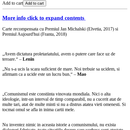
Add to cart
Add to cart
More info
click to expand contents
Carte recompensata cu Premiul Jan Michalski (Elvetia, 2017) si
Premiul Aujourd'hui (Franta, 2018)
„Avem dictatura proletariatului, avem o putere care face uz de
teroare.“ –
Lenin
„Nu s-a ucis la scara suficient de mare. Noi trebuie sa ucidem, si
afirmam ca a ucide este un lucru bun.ׅ“ –
Mao
„Comunismul este constiinta vinovata mondiala. Nici o alta
ideologie, intr-un interval de timp comparabil, nu a cucerit atat de
multe tari, atat de multe minti si nu a distrus atatea vieti omenesti. Si
tocmai omul se afla in inima cartii mele.
Nu inventez nimic in aceasta istorie a comunismului, nu exista
dialoguri fabricate, toate situatiile despre care vorbesc sunt atestate,