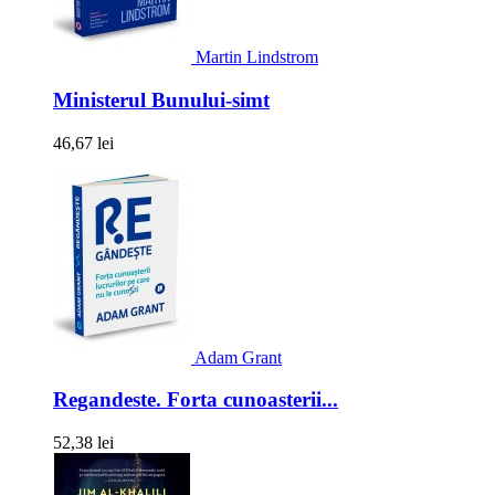
Martin Lindstrom
Ministerul Bunului-simt
46,67 lei
Adam Grant
Regandeste. Forta cunoasterii...
52,38 lei