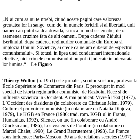
„N-ai cum sa nu te-ntrebi, citind aceste pagini care valoreaza
greutatea lor in sange, cum de, in numele fericirii si al libertatii, unii
oameni au putut sa dea dovada, si inca in mod sistematic, de o
asemenea cruzime fata de alti oameni. Dupa caderea Zidului
Berlinului, dupa caderea regimurilor comuniste din Europa si
implozia Uniunii Sovietice, ai crede ca ne-am eliberat de «spectrul
comunismului». Si totusi, in lipsa unei condamnari internationale
efective, nici crimele comunismului nu pot fi judecate in adevarata
lor lumina.“ –
Le Figaro
Thierry Wolton
(n. 1951) este jurnalist, scriitor si istoric, profesor la
École Supérieure de Commerce din Paris. E preocupat in mod
special de istoria regimurilor comuniste, de Razboiul Rece si de
inﬂuenta sovietica in Occident. A mai publicat: Vivre à l’Est (1977),
L’Occident des dissidents (in colaborare cu Christian Jelen, 1979),
Culture et pouvoir communiste (in colaborare cu Natalia Diujeva,
1979), Le KGB en France (1986; trad. rom. KGB-ul in Franta,
Humanitas, 1992), Silence, on tue (in colaborare cu André
Glucksmann, 1986), Les visiteurs de l’ombre (in colaborare cu
Marcel Chalet, 1990), Le Grand Recrutement (1993), La France
sous inﬂuence: Paris–Moscou, 30 ans de relations secretes (1997),