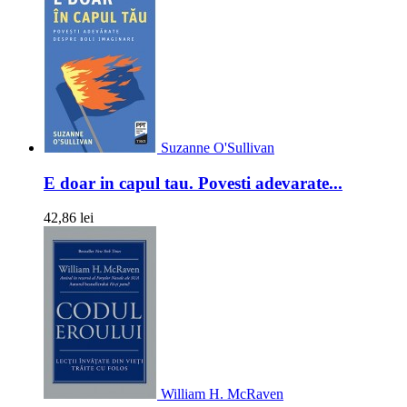
Suzanne O'Sullivan
E doar in capul tau. Povesti adevarate...
42,86 lei
William H. McRaven