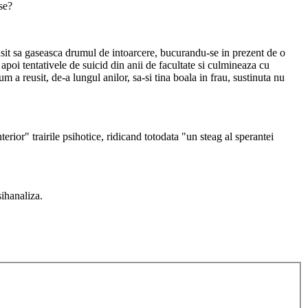
se?
eusit sa gaseasca drumul de intoarcere, bucurandu-se in prezent de o
apoi tentativele de suicid din anii de facultate si culmineaza cu
m a reusit, de-a lungul anilor, sa-si tina boala in frau, sustinuta nu
terior" trairile psihotice, ridicand totodata "un steag al sperantei
sihanaliza.