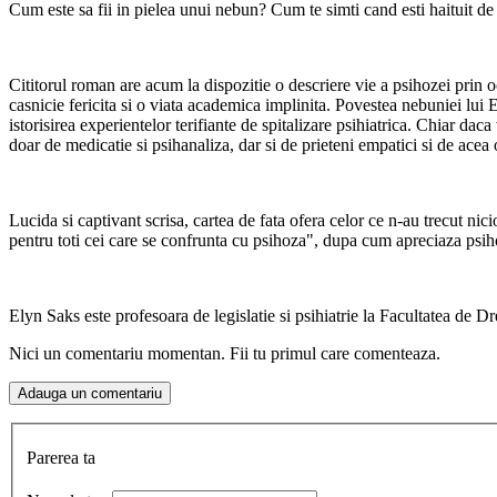
Cum este sa fii in pielea unui nebun? Cum te simti cand esti haituit d
Cititorul roman are acum la dispozitie o descriere vie a psihozei prin 
casnicie fericita si o viata academica implinita. Povestea nebuniei lui 
istorisirea experientelor terifiante de spitalizare psihiatrica. Chiar dac
doar de medicatie si psihanaliza, dar si de prieteni empatici si de acea
Lucida si captivant scrisa, cartea de fata ofera celor ce n-au trecut nici
pentru toti cei care se confrunta cu psihoza", dupa cum apreciaza ps
Elyn Saks este profesoara de legislatie si psihiatrie la Facultatea de Dr
Nici un comentariu momentan. Fii tu primul care comenteaza.
Parerea ta