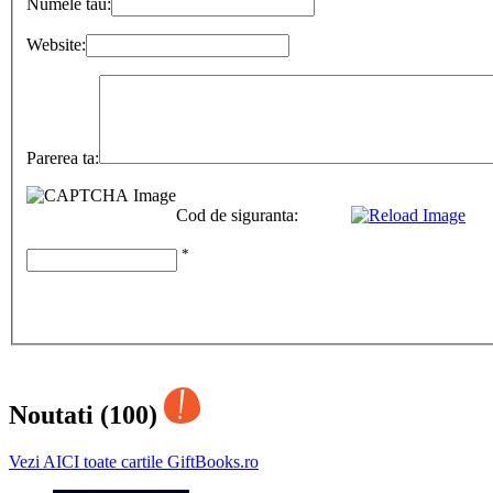
Numele tau:
Website:
Parerea ta:
Cod de siguranta:
*
Noutati (100)
Vezi AICI toate cartile GiftBooks.ro