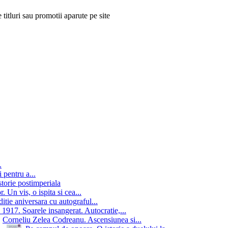
 titluri sau promotii aparute pe site
.
 pentru a...
storie postimperiala
 Un vis, o ispita si cea...
itie aniversara cu autograful...
 1917. Soarele insangerat. Autocratie,...
Corneliu Zelea Codreanu. Ascensiunea si...