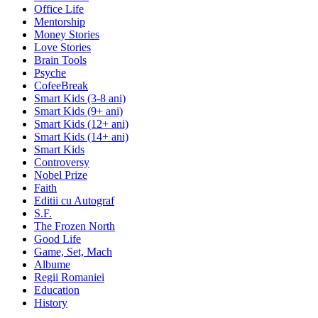
Office Life
Mentorship
Money Stories
Love Stories
Brain Tools
Psyche
CofeeBreak
Smart Kids (3-8 ani)
Smart Kids (9+ ani)
Smart Kids (12+ ani)
Smart Kids (14+ ani)
Smart Kids
Controversy
Nobel Prize
Faith
Editii cu Autograf
S.F.
The Frozen North
Good Life
Game, Set, Mach
Albume
Regii Romaniei
Education
History