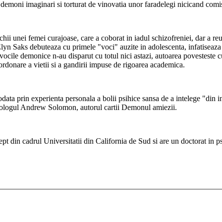
e demoni imaginari si torturat de vinovatia unor faradelegi nicicand comi
ochii unei femei curajoase, care a coborat in iadul schizofreniei, dar a r
Elyn Saks debuteaza cu primele "voci" auzite in adolescenta, infatiseaza 
a vocile demonice n-au disparut cu totul nici astazi, autoarea povesteste cu
 ordonare a vietii si a gandirii impuse de rigoarea academica.
odata prin experienta personala a bolii psihice sansa de a intelege "din in
ihologul Andrew Solomon, autorul cartii Demonul amiezii.
ept din cadrul Universitatii din California de Sud si are un doctorat in p