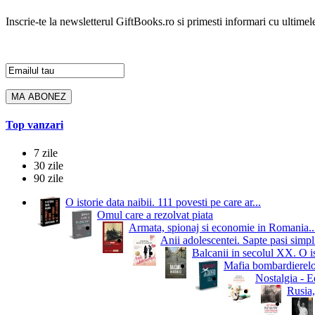
Inscrie-te la newsletterul GiftBooks.ro si primesti informari cu ultimele
Top vanzari
7 zile
30 zile
90 zile
O istorie data naibii. 111 povesti pe care ar...
Omul care a rezolvat piata
Armata, spionaj si economie in Romania..
Anii adolescentei. Sapte pasi simpli
Balcanii in secolul XX. O i
Mafia bombardierelor.
Nostalgia - Ed
Rusia,