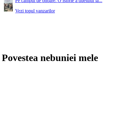
Pe campul de onoare. O istorie a duelului la...
Vezi topul vanzarilor
. Povestea nebuniei mele