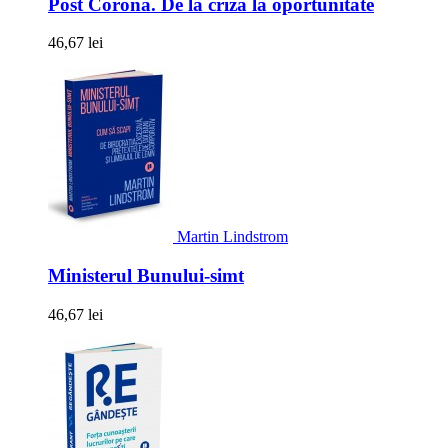
Post Corona. De la criza la oportunitate
46,67 lei
Martin Lindstrom
Ministerul Bunului-simt
46,67 lei