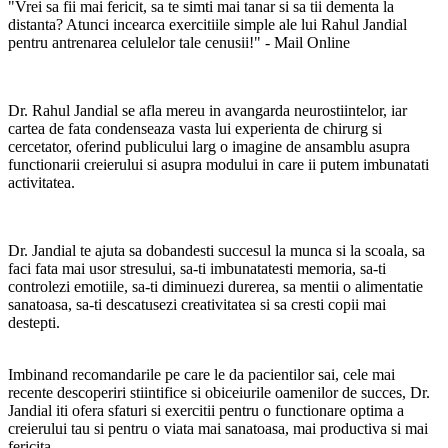
"Vrei sa fii mai fericit, sa te simti mai tanar si sa tii dementa la
distanta? Atunci incearca exercitiile simple ale lui Rahul Jandial
pentru antrenarea celulelor tale cenusii!" - Mail Online
Dr. Rahul Jandial se afla mereu in avangarda neurostiintelor, iar
cartea de fata condenseaza vasta lui experienta de chirurg si
cercetator, oferind publicului larg o imagine de ansamblu asupra
functionarii creierului si asupra modului in care ii putem imbunatati
activitatea.
Dr. Jandial te ajuta sa dobandesti succesul la munca si la scoala, sa
faci fata mai usor stresului, sa-ti imbunatatesti memoria, sa-ti
controlezi emotiile, sa-ti diminuezi durerea, sa mentii o alimentatie
sanatoasa, sa-ti descatusezi creativitatea si sa cresti copii mai
destepti.
Imbinand recomandarile pe care le da pacientilor sai, cele mai
recente descoperiri stiintifice si obiceiurile oamenilor de succes, Dr.
Jandial iti ofera sfaturi si exercitii pentru o functionare optima a
creierului tau si pentru o viata mai sanatoasa, mai productiva si mai
fericita.