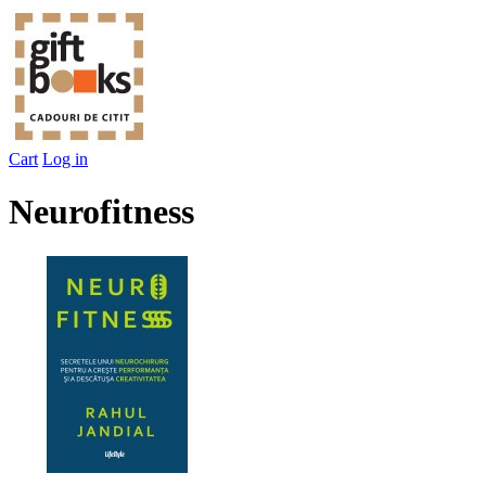
Cart
Log in
Neurofitness