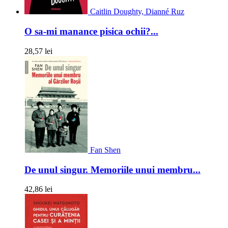
Caitlin Doughty, Dianné Ruz
O sa-mi manance pisica ochii?...
28,57 lei
Fan Shen
De unul singur. Memoriile unui membru...
42,86 lei