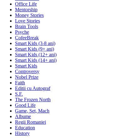
Office Life
Mentorship
Money Stories
Love Stories
Brain Tools
Psyche
CofeeBreak
Smart Kids (3-8 ani)
Smart Kids (9+ ani)
Smart Kids (12+ ani)
Smart Kids (14+ ani)
Smart Kids
Controversy
Nobel Prize
Faith
Editii cu Autograf
S.F.
The Frozen North
Good Life
Game, Set, Mach
Albume
Regii Romaniei
Education
History