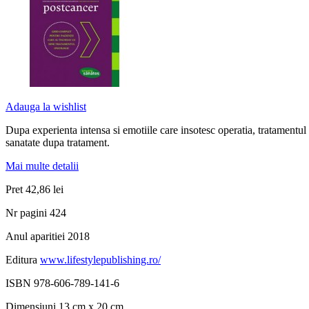
Adauga la wishlist
Dupa experienta intensa si emotiile care insotesc operatia, tratamentul c
sanatate dupa tratament.
Mai multe detalii
Pret
42,86 lei
Nr pagini
424
Anul aparitiei
2018
Editura
www.lifestylepublishing.ro/
ISBN
978-606-789-141-6
Dimensiuni
13 cm x 20 cm