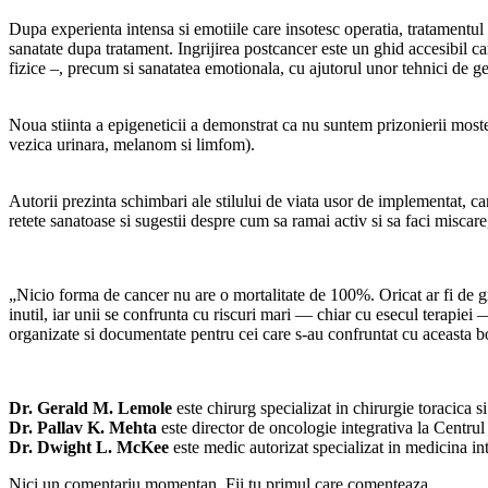
Dupa experienta intensa si emotiile care insotesc operatia, tratamentul c
sanatate dupa tratament. Ingrijirea postcancer este un ghid accesibil car
fizice –, precum si sanatatea emotionala, cu ajutorul unor tehnici de ge
Noua stiinta a epigeneticii a demonstrat ca nu suntem prizonierii moste
vezica urinara, melanom si limfom).
Autorii prezinta schimbari ale stilului de viata usor de implementat, c
retete sanatoase si sugestii despre cum sa ramai activ si sa faci miscare,
„Nicio forma de cancer nu are o mortalitate de 100%. Oricat ar fi de g
inutil, iar unii se confrunta cu riscuri mari — chiar cu esecul terapiei
organizate si documentate pentru cei care s-au confruntat cu aceasta 
Dr. Gerald M. Lemole
este chirurg specializat in chirurgie toracica s
Dr. Pallav K. Mehta
este director de oncologie integrativa la Cent
Dr. Dwight L. McKee
este medic autorizat specializat in medicina int
Nici un comentariu momentan. Fii tu primul care comenteaza.