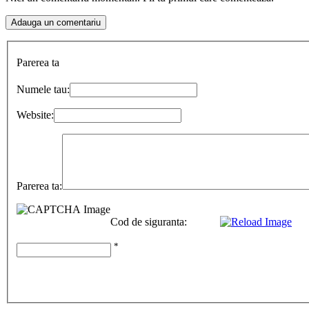
Parerea ta
Numele tau:
Website:
Parerea ta:
Cod de siguranta:
*