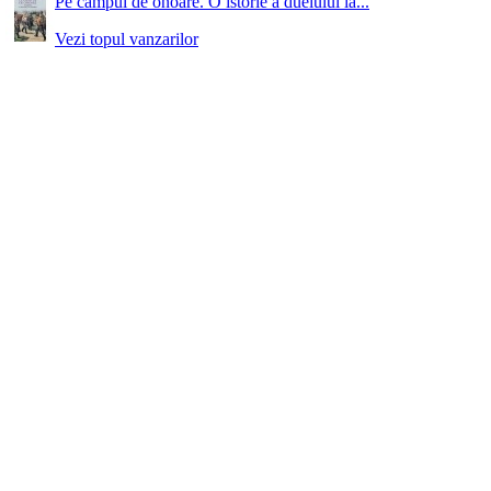
Pe campul de onoare. O istorie a duelului la...
Vezi topul vanzarilor