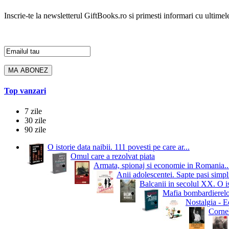
Inscrie-te la newsletterul GiftBooks.ro si primesti informari cu ultimele
Top vanzari
7 zile
30 zile
90 zile
O istorie data naibii. 111 povesti pe care ar...
Omul care a rezolvat piata
Armata, spionaj si economie in Romania..
Anii adolescentei. Sapte pasi simpli
Balcanii in secolul XX. O i
Mafia bombardierelor.
Nostalgia - Ed
Cornel