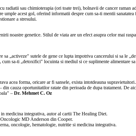
u radiatii sau chimioterapia (ori toate trei), bolnavii de cancer raman ad
e umple acest gol, oferind informatii despre cum sa-ti mentii sanatatea fiz
stionare a stresului.
nirii noastre genetice. Stilul de viata are un efect asupra celor mai ras
are sa „activeze" sutele de gene ce lupta impotriva cancerului si sa le „
 cum sa-ti „detoxifici" locuinta si mediul si ce suplimente alimentare sa i
rava acea forma, oricare ar fi sansele, exista intotdeauna supravietuito
 — din cauza oportunitatilor ratate din perioada de dupa tratament. De aici
boala" –
Dr. Mehmet C. Oz
i in medicina integrativa, autor al cartii The Healing Diet.
rul Oncologic MD Anderson din Cooper.
erna, oncologie, hematologie, nutritie si medicina integrativa.