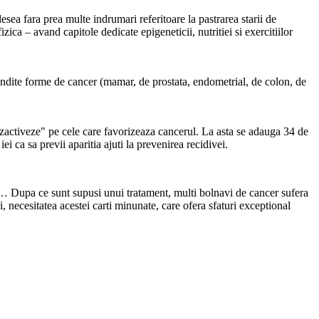
esea fara prea multe indrumari referitoare la pastrarea starii de
ica – avand capitole dedicate epigeneticii, nutritiei si exercitiilor
pandite forme de cancer (mamar, de prostata, endometrial, de colon, de
dezactiveze" pe cele care favorizeaza cancerul. La asta se adauga 34 de
ei ca sa previi aparitia ajuti la prevenirea recidivei.
ri… Dupa ce sunt supusi unui tratament, multi bolnavi de cancer sufera
, necesitatea acestei carti minunate, care ofera sfaturi exceptional