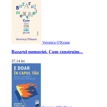
Veronica O'Keane
Bazarul memoriei. Cum construim...
37,14 lei