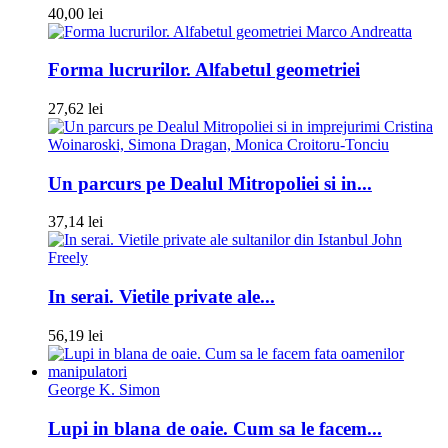
40,00 lei
Marco Andreatta
Forma lucrurilor. Alfabetul geometriei
27,62 lei
Cristina
Woinaroski, Simona Dragan, Monica Croitoru-Tonciu
Un parcurs pe Dealul Mitropoliei si in...
37,14 lei
John
Freely
In serai. Vietile private ale...
56,19 lei
George K. Simon
Lupi in blana de oaie. Cum sa le facem...