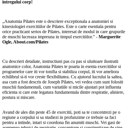
intregului corp!
„Anatomia Pilates este o descriere exceptionala a anatomiei si
kinesiologiei exercitiilor de Pilates. Este o carte esentiala pentru
orice practicant serios de Pilates, interesat de modul in care grupurile
de muschi lucreaza impreuna in timpul exercitiilor.” -
Marguerite
Ogle, About.com/Pilates
Cu descrieri detaliate, instructiuni pas cu pas si uluitoare ilustratii
anatomice color, Anatomia Pilates te poarta in esenta exercitiilor si
programelor care iti vor tonifia si stabiliza corpul, iti vor ameliora
echilibrul si-ti vor creste flexibilitatea. Cu ajutorul lucrului la saltea,
asa cum a fost descris de Joseph Pilates, vei vedea cum sunt folositi
muschii fundamentali, cum variatiile si micile ajustari pot influenta
eficienta si care este legatura fundamentala dintre respiratie, aliniere,
postura si miscare.
Avand de ales din peste 45 de exercitii, poti sa te concentrezi pe o
regiune a corpului si sa studiezi in profunzime ce trebuie sa faci
pentru a intinde, intari si coordona fin anumiti muschi. Vei gasi de
asemenea tehnici de respiratie, concentrare si constientizare de sine,