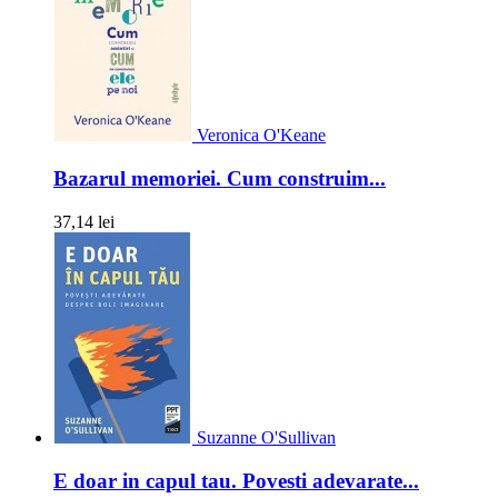
Veronica O'Keane
Bazarul memoriei. Cum construim...
37,14 lei
Suzanne O'Sullivan
E doar in capul tau. Povesti adevarate...