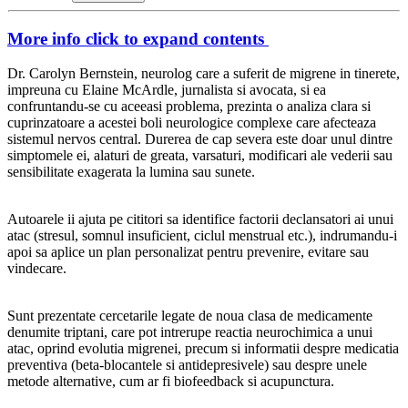
More info
click to expand contents
Dr. Carolyn Bernstein, neurolog care a suferit de migrene in tinerete,
impreuna cu Elaine McArdle, jurnalista si avocata, si ea
confruntandu-se cu aceeasi problema, prezinta o analiza clara si
cuprinzatoare a acestei boli neurologice complexe care afecteaza
sistemul nervos central. Durerea de cap severa este doar unul dintre
simptomele ei, alaturi de greata, varsaturi, modificari ale vederii sau
sensibilitate exagerata la lumina sau sunete.
Autoarele ii ajuta pe cititori sa identifice factorii declansatori ai unui
atac (stresul, somnul insuficient, ciclul menstrual etc.), indrumandu-i
apoi sa aplice un plan personalizat pentru prevenire, evitare sau
vindecare.
Sunt prezentate cercetarile legate de noua clasa de medicamente
denumite triptani, care pot intrerupe reactia neurochimica a unui
atac, oprind evolutia migrenei, precum si informatii despre medicatia
preventiva (beta-blocantele si antidepresivele) sau despre unele
metode alternative, cum ar fi biofeedback si acupunctura.