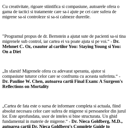
Cu creativitate, rigoare stiintifica si compasiune, autoarele ofera o
gama de tactici si tratamente care sa-i ajute pe cei care sufera de
migrene sa-si controleze si sa-si calmeze durerile.
"Programul propus de dr. Bernstein a ajutat sute de pacienti sa-si tina
migrenele sub control, iar cartea ei va poate ajuta si pe voi.“ -
Dr.
Mehmet C. Oz, coautor al cartilor You: Staying Young si You:
On a Diet
„In sfarsit! Migrenele ofera cu adevarat speranta, ajutor si
compasiune tuturor celor care se confrunta cu aceasta suferinta.“ -
Dr. Pauline W. Chen, autoarea cartii Final Exam: A Surgeon's
Reflections on Mortality
„Cartea de fata este o sursa de informare completa si actuala, fiind
absolut necesara celor care sufera de migrene si persoanelor din jurul
lor. Este aprofundata, usor de inteles si bine structurata. Un ghid
fundamental in materie de migrene.“ -
Dr. Nieca Goldberg, M.D.,
autoarea cartii Dr. Nieca Goldberg's Complete Guide to