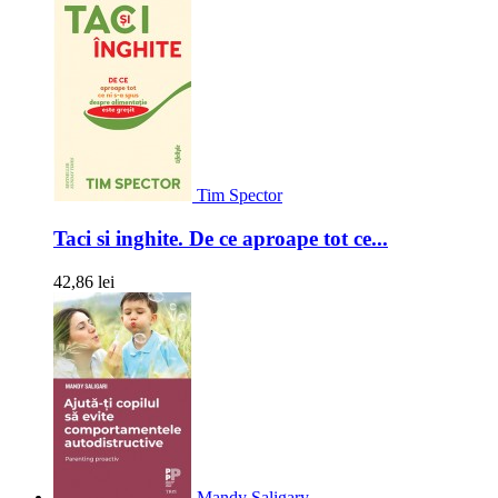
Tim Spector
Taci si inghite. De ce aproape tot ce...
42,86 lei
Mandy Saligary