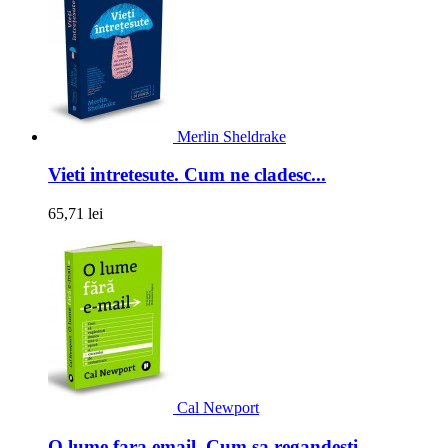
Merlin Sheldrake
Vieti intretesute. Cum ne cladesc...
65,71 lei
Cal Newport
O lume fara email. Cum sa regandesti...