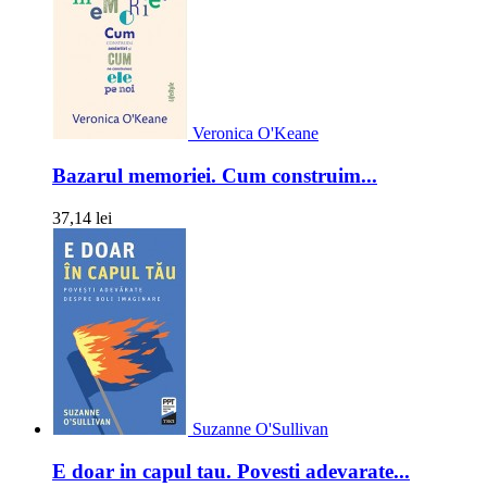
Veronica O'Keane
Bazarul memoriei. Cum construim...
37,14 lei
Suzanne O'Sullivan
E doar in capul tau. Povesti adevarate...