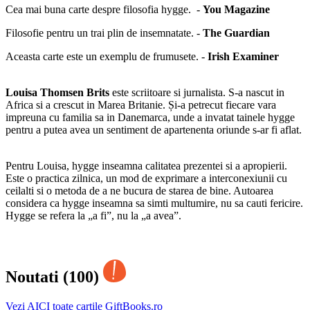
Cea mai buna carte despre filosofia hygge. -
You Magazine
Filosofie pentru un trai plin de insemnatate. -
The Guardian
Aceasta carte este un exemplu de frumusete. -
Irish Examiner
Louisa Thomsen Brits
este scriitoare si jurnalista. S-a nascut in
Africa si a crescut in Marea Britanie. Și-a petrecut fiecare vara
impreuna cu familia sa in Danemarca, unde a invatat tainele hygge
pentru a putea avea un sentiment de apartenenta oriunde s-ar fi aflat.
Pentru Louisa, hygge inseamna calitatea prezentei si a apropierii.
Este o practica zilnica, un mod de exprimare a interconexiunii cu
ceilalti si o metoda de a ne bucura de starea de bine. Autoarea
considera ca hygge inseamna sa simti multumire, nu sa cauti fericire.
Hygge se refera la „a fi”, nu la „a avea”.
Noutati (100)
Vezi AICI toate cartile GiftBooks.ro