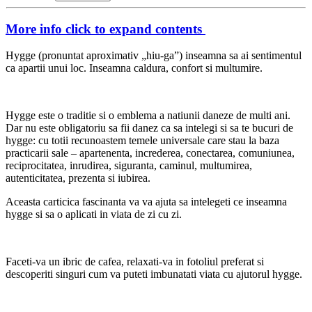
More info
click to expand contents
Hygge (pronuntat aproximativ „hiu-ga”) inseamna sa ai sentimentul
ca apartii unui loc. Inseamna caldura, confort si multumire.
Hygge este o traditie si o emblema a natiunii daneze de multi ani.
Dar nu este obligatoriu sa fii danez ca sa intelegi si sa te bucuri de
hygge: cu totii recunoastem temele universale care stau la baza
practicarii sale – apartenenta, increderea, conectarea, comuniunea,
reciprocitatea, inrudirea, siguranta, caminul, multumirea,
autenticitatea, prezenta si iubirea.
Aceasta carticica fascinanta va va ajuta sa intelegeti ce inseamna
hygge si sa o aplicati in viata de zi cu zi.
Faceti-va un ibric de cafea, relaxati-va in fotoliul preferat si
descoperiti singuri cum va puteti imbunatati viata cu ajutorul hygge.