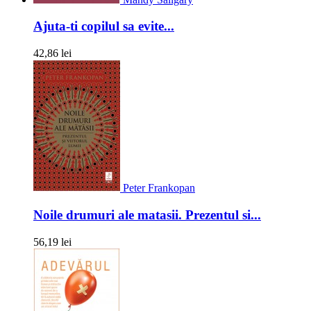
Ajuta-ti copilul sa evite...
42,86 lei
Peter Frankopan
Noile drumuri ale matasii. Prezentul si...
56,19 lei