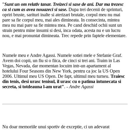
"
Sunt un om relativ tanar. Treizeci si sase de ani. Dar ma trezesc
ca si cum as avea nouazeci si sase.
Dupa trei decenii de sprinturi,
opriri bruste, sarituri inalte si aterizari brutale, corpul meu nu mai
pare sa fie corpul meu, mai ales dimineata. In consecinta, mintea
mea nu mai pare sa fie mintea mea. Pe cand deschid ochii sunt un
strain pentru mine insumi si desi, inca odata, acesta nu e un lucru
nou, e mai pronuntat dimineata. Trec repede prin faptele elementare.
Numele meu e Andre Agassi. Numele sotiei mele e Stefanie Graf.
Avem doi copii, un fiu si o fiica, de cinci si trei ani. Traim in Las
Vegas, Nevada, dar momentan locuim intr-un apartament al
hotelului Four Seasons din New York, pentru ca joc la US Open
2006. Ultimul meu US Open. De fapt, ultimul meu turneu.
Traiesc
din tenis, desi urasc tenisul, il urasc cu o patima intunecata si
secreta, si totdeauna l-am urat"
. -
Andre Agassi
Nu doar memoriile unui sportiv de exceptie, ci un adevarat