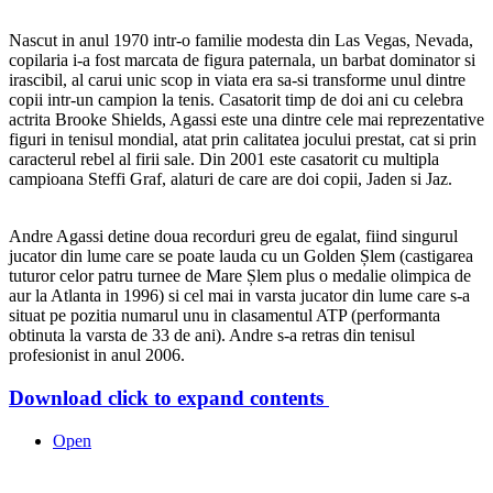
Nascut in anul 1970 intr-o familie modesta din Las Vegas, Nevada,
copilaria i-a fost marcata de figura paternala, un barbat dominator si
irascibil, al carui unic scop in viata era sa-si transforme unul dintre
copii intr-un campion la tenis. Casatorit timp de doi ani cu celebra
actrita Brooke Shields, Agassi este una dintre cele mai reprezentative
figuri in tenisul mondial, atat prin calitatea jocului prestat, cat si prin
caracterul rebel al firii sale. Din 2001 este casatorit cu multipla
campioana Steffi Graf, alaturi de care are doi copii, Jaden si Jaz.
Andre Agassi detine doua recorduri greu de egalat, fiind singurul
jucator din lume care se poate lauda cu un Golden Șlem (castigarea
tuturor celor patru turnee de Mare Șlem plus o medalie olimpica de
aur la Atlanta in 1996) si cel mai in varsta jucator din lume care s-a
situat pe pozitia numarul unu in clasamentul ATP (performanta
obtinuta la varsta de 33 de ani). Andre s-a retras din tenisul
profesionist in anul 2006.
Download
click to expand contents
Open