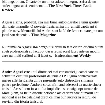
bildungsroman. O carte de un umor adeseori negru, scrisa de un
suflet angoasat si sentimental. -
The New York Times Book
Review
Agassi a scris, probabil, cea mai buna autobiografie a unui sportiv
din toate timpurile. O poveste frusta scrisa intr-un stil captivant si
plin de nerv. Memoriile lui Andre sunt la fel de fermecatoare precum
jocul sau de tenis. -
Time Magazine
Nu numai ca Agassi si-a dezgolit sufletul in fata cititorilor cum putini
atleti profesionisti au facut-o, dar a reusit acest lucru intr-un mod in
care nu multi scriitori ar fi facut-o. -
Entertainment Weekly
Andre Agassi
este unul dintre cei mai carismatici jucatori care au
activat in circuitul profesionist de tenis ATP. Figura controversata,
mereu aflat la granita dintre puseurile auto-distructive si mania
pentru perfectiune, Andre a socat afirmand adeseori ca uraste sincer
tenisul. Acest lucru insa nu l-a impiedicat sa castige opt turnee de
Mare Șlem, sa fie in diferite perioade ale carierei sale numarul unu
mondial si sa fie catalogat drept cel mai bun jucator la returul de
serviciu din istoria tenisului.