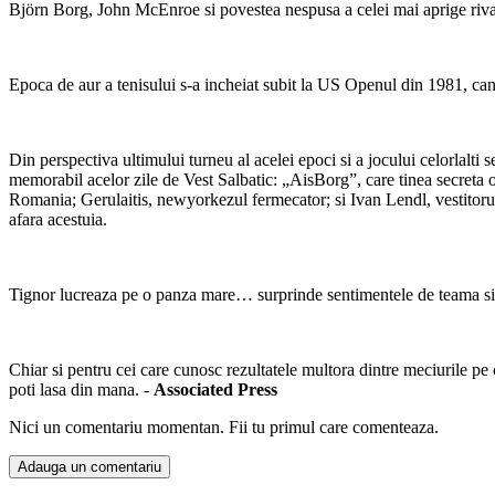
Björn Borg, John McEnroe si povestea nespusa a celei mai aprige rivali
Epoca de aur a tenisului s-a incheiat subit la US Openul din 1981, can
Din perspectiva ultimului turneu al acelei epoci si a jocului celorlalti s
memorabil acelor zile de Vest Salbatic: „AisBorg”, care tinea secreta o
Romania; Gerulaitis, newyorkezul fermecator; si Ivan Lendl, vestitorul vi
afara acestuia.
Tignor lucreaza pe o panza mare… surprinde sentimentele de teama si di
Chiar si pentru cei care cunosc rezultatele multora dintre meciurile pe 
poti lasa din mana. -
Associated Press
Nici un comentariu momentan. Fii tu primul care comenteaza.