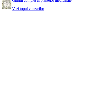
Ghidul complet al plantelor medicinale...
Vezi topul vanzarilor