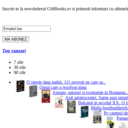
Inscrie-te la newsletterul GiftBooks.ro si primesti informari cu ultimele
Top vanzari
7 zile
30 zile
90 zile
O istorie data naibii. 111 povesti pe care ar...
Omul care a rezolvat piata
Armata, spionaj si economie in Romania..
Anii adolescentei. Sapte pasi simpli
Balcanii in secolul XX. O i
Mafia bombardierelor.
Pe campul de 
Pamant