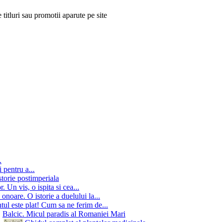
 titluri sau promotii aparute pe site
.
 pentru a...
storie postimperiala
 Un vis, o ispita si cea...
onoare. O istorie a duelului la...
ul este plat! Cum sa ne ferim de...
Balcic. Micul paradis al Romaniei Mari