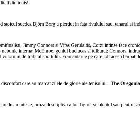
tati din tenis!
d stoicul suedez Björn Borg a pierdut in fata rivalului sau, tanarul si
emifinalisti, Jimmy Connors si Vitas Gerulaitis, Corzi intinse face cronica
 nebunie interna; McEnroe, geniul buclucas si tulburat; Connors, indragit
itorului de forta al sportului. Framantarile pe care toti acesti barbati le
sconfort care au marcat zilele de glorie ale tenisului. -
The Oregoni
care le aminteste, proza descriptiva a lui Tignor si talentul sau pentru s