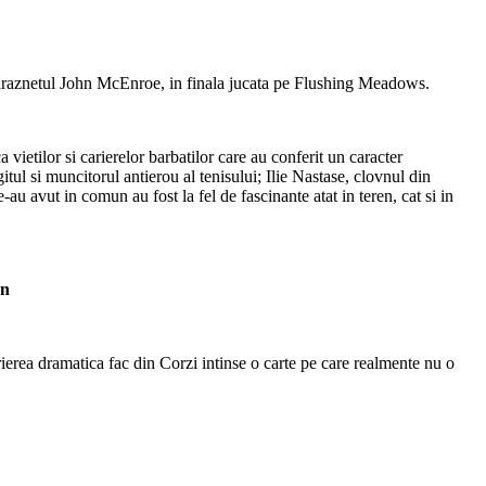
 indraznetul John McEnroe, in finala jucata pe Flushing Meadows.
 vietilor si carierelor barbatilor care au conferit un caracter
ul si muncitorul antierou al tenisului; Ilie Nastase, clovnul din
-au avut in comun au fost la fel de fascinante atat in teren, cat si in
an
crierea dramatica fac din Corzi intinse o carte pe care realmente nu o