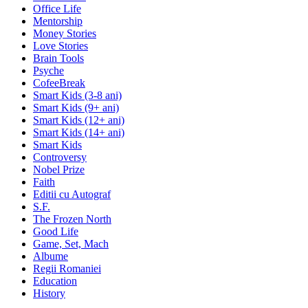
Office Life
Mentorship
Money Stories
Love Stories
Brain Tools
Psyche
CofeeBreak
Smart Kids (3-8 ani)
Smart Kids (9+ ani)
Smart Kids (12+ ani)
Smart Kids (14+ ani)
Smart Kids
Controversy
Nobel Prize
Faith
Editii cu Autograf
S.F.
The Frozen North
Good Life
Game, Set, Mach
Albume
Regii Romaniei
Education
History