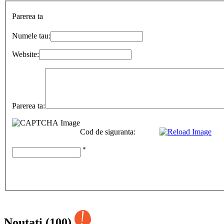
Parerea ta
Numele tau:
Website:
Parerea ta:
Cod de siguranta:
*
Noutati (100)