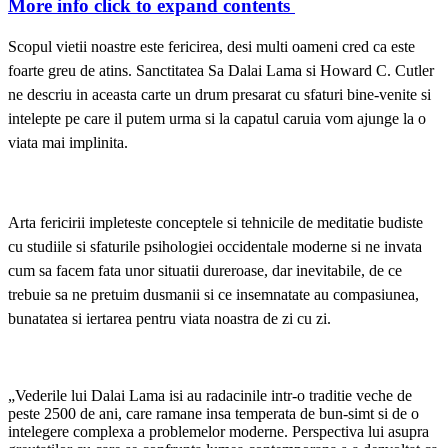
More info
click to expand contents
Scopul vietii noastre este fericirea, desi multi oameni cred ca este
foarte greu de atins. Sanctitatea Sa Dalai Lama si Howard C. Cutler
ne descriu in aceasta carte un drum presarat cu sfaturi bine-venite si
intelepte pe care il putem urma si la capatul caruia vom ajunge la o
viata mai implinita.
Arta fericirii impleteste conceptele si tehnicile de meditatie budiste
cu studiile si sfaturile psihologiei occidentale moderne si ne invata
cum sa facem fata unor situatii dureroase, dar inevitabile, de ce
trebuie sa ne pretuim dusmanii si ce insemnatate au compasiunea,
bunatatea si iertarea pentru viata noastra de zi cu zi.
„Vederile lui Dalai Lama isi au radacinile intr-o traditie veche de
peste 2500 de ani, care ramane insa temperata de bun-simt si de o
intelegere complexa a problemelor moderne. Perspectiva lui asupra