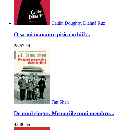
Caitlin Doughty, Dianné Ruz
O sa-mi manance pisica ochii?...
28,57 lei
Fan Shen
De unul singur. Memoriile unui membru...
42,86 lei