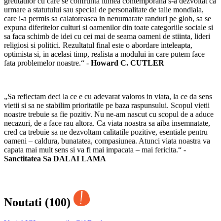
greutatilor cu care se confrunta lumea contemporana s-a dezvoltat ca
urmare a statutului sau special de personalitate de talie mondiala,
care i-a permis sa calatoreasca in nenumarate randuri pe glob, sa se
expuna diferitelor culturi si oamenilor din toate categoriile sociale si
sa faca schimb de idei cu cei mai de seama oameni de stiinta, lideri
religiosi si politici. Rezultatul final este o abordare inteleapta,
optimista si, in acelasi timp, realista a modului in care putem face
fata problemelor noastre.“ -
Howard C. CUTLER
„Sa reflectam deci la ce e cu adevarat valoros in viata, la ce da sens
vietii si sa ne stabilim prioritatile pe baza raspunsului. Scopul vietii
noastre trebuie sa fie pozitiv. Nu ne-am nascut cu scopul de a aduce
necazuri, de a face rau altora. Ca viata noastra sa aiba insemnatate,
cred ca trebuie sa ne dezvoltam calitatile pozitive, esentiale pentru
oameni – caldura, bunatatea, compasiunea. Atunci viata noastra va
capata mai mult sens si va fi mai impacata – mai fericita.“ -
Sanctitatea Sa DALAI LAMA
Noutati (100)