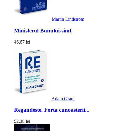
Martin Lindstrom
Ministerul Bunului-simt
46,67 lei
Adam Grant
Regandeste. Forta cunoasterii...
52,38 lei