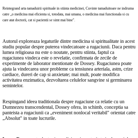
Reintegrand arta tamaduirii spirituale in stiinta medicinei, Cuvinte tamaduitoare ne indruma
catre „o medicina mai eficienta si, totodata, mai umana, o medicina mai functionala si cu
care atat doctorii, cat si pacientii se simt mai bine".
Autorul exploreaza legaturile dintre medicina si spiritualitate in acest
studiu popular despre puterea vindecatoare a rugaciunii. Daca pentru
lumea religioasa nu este o noutate, pentru stiinta, faptul ca
rugaciunea vindeca este o revelatie, confirmata de zecile de
experimente de laborator mentionate de Dossey. Rugaciunea poate
ajuta la vindecarea unor probleme ca tensiunea arteriala, astm, crize
cardiace, dureri de cap si anxietate; mai mult, poate modifica
activitatea enzimatica, dezvoltarea celulelor sangvine si germinarea
semintelor.
Respingand ideea traditionala despre rugaciune ca relatie cu un
Dumnezeu transcendental, Dossey ofera, in schimb, conceptia sa
panteista a rugaciunii ca „eveniment nonlocal veritabil" orientat catre
„Absolut" in toate lucrurile.