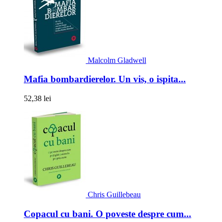
Malcolm Gladwell
Mafia bombardierelor. Un vis, o ispita...
52,38 lei
Chris Guillebeau
Copacul cu bani. O poveste despre cum...