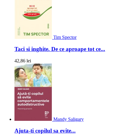
Tim Spector
Taci si inghite. De ce aproape tot ce...
42,86 lei
Mandy Saligary
Ajuta-ti copilul sa evite...