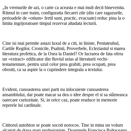
„In vremurile de azi, o carte ca aceasta e mai mult decit binevenita.
Ritmul in care traim, configuratia fiecarei zile (din care ragazurile,
perioadele de «otium» fertil sunt, practic, evacuate) reduc pina la o
limita ingrijoratoare timpul rezervat altadata lecturii.
Cine isi mai permite astazi luxul de a citi, in liniste, Pentateuhul,
Cartile Regilor, Cronicile, Psalmii, Proverbele, Ecleziastul si marea
literatura profetica, de la Osea la Daniel? Or lucrarea de fata ofera
un «extract» edificator din fluviul urias al literaturii vechi-
testamentare, pentru uzul celor prea grabiti, prea ocupati, prea
obositi, ca sa aspire la o cuprindere integrala a textului.
Evident, cunoasterea unei parti nu inlocuieste cunoasterea
ansamblului, dar poate macar sa dea o idee despre el si sa stârneasca
oarecare curiozitate. Si, in orice caz, poate readuce in memorie
reperele lui cardinale.
Cititorul autohton se poate socoti norocos. Tine in mina un volum
alcatuit de doua mari profesioniste. Doamnele Francisca Baltaceanu