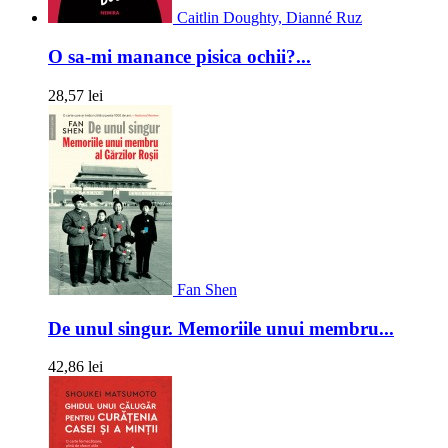
Caitlin Doughty, Dianné Ruz
O sa-mi manance pisica ochii?...
28,57 lei
Fan Shen
De unul singur. Memoriile unui membru...
42,86 lei