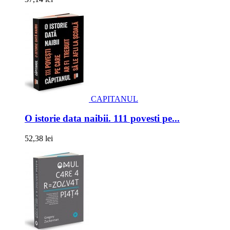
CAPITANUL
O istorie data naibii. 111 povesti pe...
52,38 lei