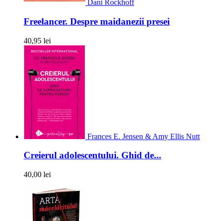
Dani Rockhoff
Freelancer. Despre maidanezii presei
40,95 lei
Frances E. Jensen & Amy Ellis Nutt
Creierul adolescentului. Ghid de...
40,00 lei