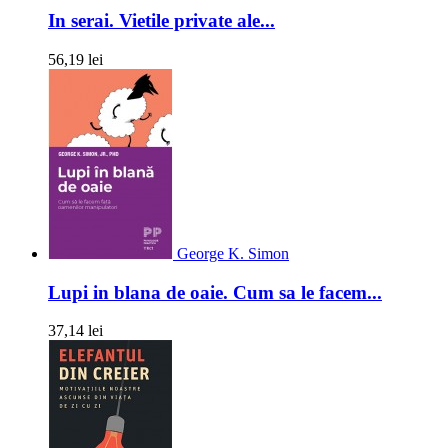
In serai. Vietile private ale...
56,19 lei
George K. Simon
Lupi in blana de oaie. Cum sa le facem...
37,14 lei