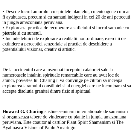
• Descrie lucrul autorului cu spiritele plantelor, cu enteogene cum ar
fi ayahuasca, precum si cu samani indigeni in cei 20 de ani petrecuti
in jungla amazoniana peruviana.
• Exploreaza practica de recuperare a sufletului si lucrul samanic cu
pietrele si cu sunetul.
• Include tehnici de explorare a realitatii non-ordinare, exercitii de
extindere a perceptiei senzoriale si practici de deschidere a
potentialului vizionar, creativ si artistic.
De la accidentul care a insemnat inceputul calatoriei sale la
numeroasele intalniri spirituale remarcabile care au avut loc de
atunci, povestea lui Charing ii va convinge pe cititori sa inceapa
explorarea taramului constiintei si al energiei care ne inconjoara si sa
accepte disolutia granitei dintre fizic si spiritual.
Howard G. Charing
sustine seminarii internationale de samanism
si organizeaza tabere de vindecare cu plante in jungla amazoniana
peruviana. Este coautor al cartilor Plant Spirit Shamanism si The
Ayahuasca Visions of Pablo Amaringo.