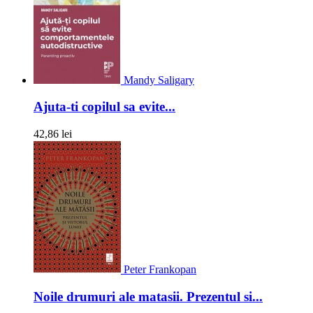
Mandy Saligary
Ajuta-ti copilul sa evite...
42,86 lei
Peter Frankopan
Noile drumuri ale matasii. Prezentul si...