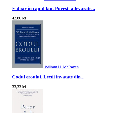
E doar in capul tau. Povesti adevarate...
42,86 lei
William H. McRaven
Codul eroului. Lectii invatate din...
33,33 lei