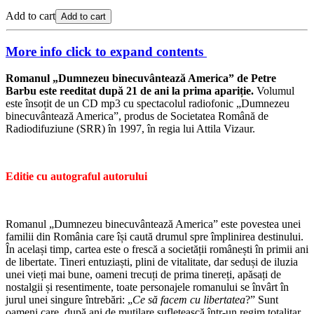
Add to cart
Add to cart
More info
click to expand contents
Romanul „Dumnezeu binecuvântează America” de Petre
Barbu este reeditat după 21 de ani la prima apariție.
Volumul
este însoțit de un CD mp3 cu spectacolul radiofonic „Dumnezeu
binecuvântează America”, produs de Societatea Română de
Radiodifuziune (SRR) în 1997, în regia lui Attila Vizaur.
Editie cu autograful autorului
Romanul „Dumnezeu binecuvântează America” este povestea unei
familii din România care își caută drumul spre împlinirea destinului.
În același timp, cartea este o frescă a societății românești în primii ani
de libertate. Tineri entuziaști, plini de vitalitate, dar seduși de iluzia
unei vieți mai bune, oameni trecuți de prima tinereți, apăsați de
nostalgii și resentimente, toate personajele romanului se învârt în
jurul unei singure întrebări: „
Ce să facem cu libertatea
?” Sunt
oameni care, după ani de mutilare sufletească într-un regim totalitar,