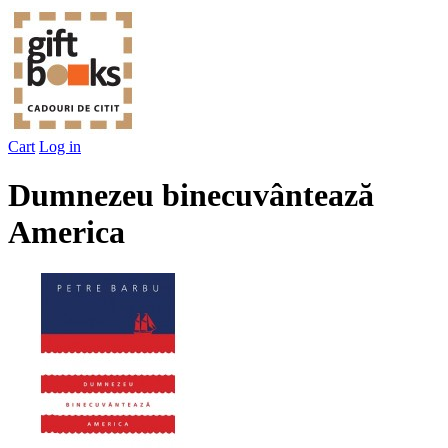
Cart
Log in
Dumnezeu binecuvântează
America