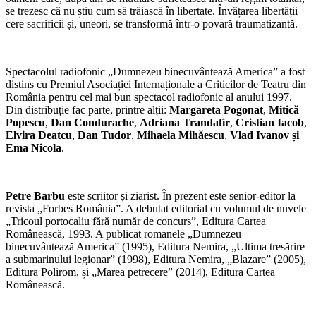
se trezesc că nu știu cum să trăiască în libertate. Învățarea libertății
cere sacrificii și, uneori, se transformă într-o povară traumatizantă.
Spectacolul radiofonic „Dumnezeu binecuvântează America” a fost
distins cu Premiul Asociației Internaționale a Criticilor de Teatru din
România pentru cel mai bun spectacol radiofonic al anului 1997.
Din distribuție fac parte, printre alții:
Margareta Pogonat
,
Mitică
Popescu
,
Dan Condurache
,
Adriana Trandafir
,
Cristian Iacob
,
Elvira Deatcu
,
Dan Tudor
,
Mihaela Mihăescu
,
Vlad Ivanov și
Ema Nicola
.
Petre Barbu
este scriitor și ziarist. În prezent este senior-editor la
revista „Forbes România”. A debutat editorial cu volumul de nuvele
„Tricoul portocaliu fără număr de concurs”, Editura Cartea
Românească, 1993. A publicat romanele „Dumnezeu
binecuvântează America” (1995), Editura Nemira, „Ultima tresărire
a submarinului legionar” (1998), Editura Nemira, „Blazare” (2005),
Editura Polirom, și „Marea petrecere” (2014), Editura Cartea
Românească.