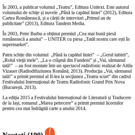
În 2003, a publicat volumul „Teatru”, Editura Unitext. Este autorul
volumului de schițe și nuvele „Până la capătul liniei” (2012), Editura
Cartea Românească, și a cărții de interviuri „Primul an de
publicitate” (2013), Editura Tandem Media.
În 2003, Petre Barbu a obținut premiul „Cea mai bună piesă
românească a anului” – UNITER cu piesa „Tatăl nostru care ești în
supermarket”.
Patru schițe din volumul „Până la capătul liniei” – „Gerul iubirii”,
„Rolul vieţii mele”, „La o crâşmă din Fundeni” și „Vai, sărmanul
tată!” – au fost montate într-un spectacol radiofonic realizat de Attila
Vizauer (Radiodifuziunea Română, 2013). Producţia „Vai, sărmanul
tată!” a primit premiul al II-lea la secţiunea „Teatru scurt” din cadrul
Festivalului Internaţional de Teatru Radiofonic Grand Prix Nova
(București, 2013).
La ediția 2015 a Festivalului Internațional de Literatură și Traducere
de la Iași, romanul „Marea petrecere” a primit premiul liceenilor
pentru cea mai îndrăgită carte a anului 2014.